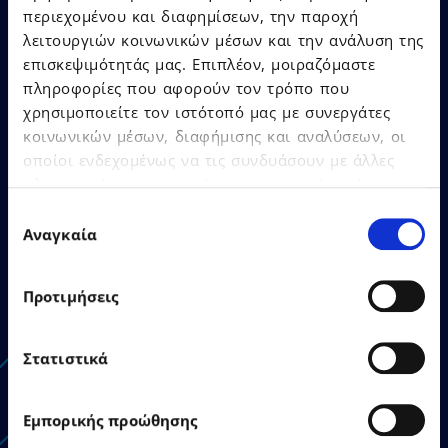
περιεχομένου και διαφημίσεων, την παροχή
λειτουργιών κοινωνικών μέσων και την ανάλυση της
επισκεψιμότητάς μας. Επιπλέον, μοιραζόμαστε
πληροφορίες που αφορούν τον τρόπο που
χρησιμοποιείτε τον ιστότοπό μας με συνεργάτες
κοινωνικών μέσων, διαφήμισης και αναλύσεων, οι
22.06.2026
Press Releases
οποίοι ενδεχομένως να τις συνδυάσουν με άλλες
πληροφορίες που τους έχετε παραχωρήσει ή τις
οποίες έχουν συλλέξει σε σχέση με την από μέρους
Επιλογή
EPSILON SINGULARLOGIC
σας χρήση των υπηρεσιών τους.
Αναγκαία
συγκατάθεσης
highlights EPSILONNET
Group’s strategic investment
in AI as Gold Sponsor of the
Προτιμήσεις
Agentic AI Conference
Στατιστικά
Εμπορικής προώθησης