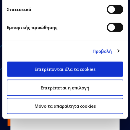
EPSILON SINGULARLOGIC
Στατιστικά
highlights EPSILONNET
Group’s strategic investment
in AI as Gold Sponsor of the
Εμπορικής προώθησης
Agentic AI Conference
Προβολή
Επιτρέπονται όλα τα cookies
Learn More
Επιτρέπεται η επιλογή
Mόνο τα απαραίτητα cookies