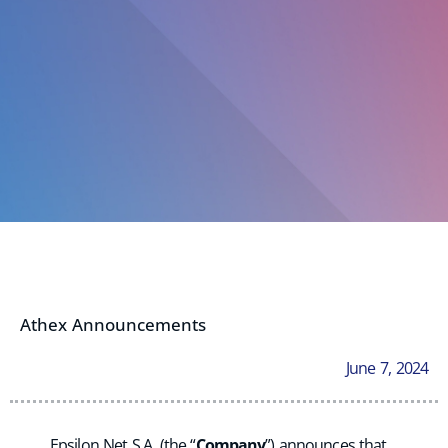
Athex Announcements
June 7, 2024
Epsilon Net S.A. (the “
Company
”) announces that