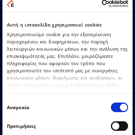
of the Year” with 12
distinctions at the Cloud &
SaaS Awards 2026
Αυτή η ιστοσελίδα χρησιμοποιεί cookies
Χρησιμοποιούμε cookie για την εξατομίκευση
περιεχομένου και διαφημίσεων, την παροχή
λειτουργιών κοινωνικών μέσων και την ανάλυση της
επισκεψιμότητάς μας. Επιπλέον, μοιραζόμαστε
Learn More
πληροφορίες που αφορούν τον τρόπο που
χρησιμοποιείτε τον ιστότοπό μας με συνεργάτες
κοινωνικών μέσων, διαφήμισης και αναλύσεων, οι
οποίοι ενδεχομένως να τις συνδυάσουν με άλλες
πληροφορίες που τους έχετε παραχωρήσει ή τις
οποίες έχουν συλλέξει σε σχέση με την από μέρους
Επιλογή
σας χρήση των υπηρεσιών τους.
Αναγκαία
συγκατάθεσης
22.06.2026
Press Releases
Προτιμήσεις