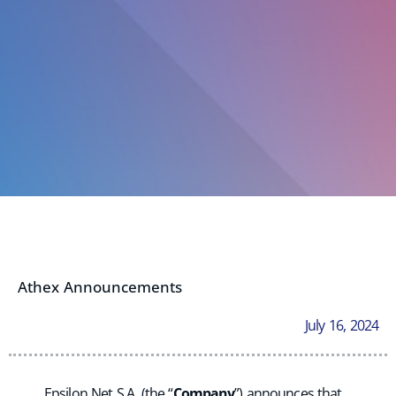
Athex Announcements
July 16, 2024
Epsilon Net S.A. (the “
Company
”) announces that