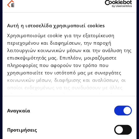
of the Year” with 12
distinctions at the Cloud &
SaaS Awards 2026
Αυτή η ιστοσελίδα χρησιμοποιεί cookies
Χρησιμοποιούμε cookie για την εξατομίκευση
περιεχομένου και διαφημίσεων, την παροχή
λειτουργιών κοινωνικών μέσων και την ανάλυση της
επισκεψιμότητάς μας. Επιπλέον, μοιραζόμαστε
Learn More
πληροφορίες που αφορούν τον τρόπο που
χρησιμοποιείτε τον ιστότοπό μας με συνεργάτες
κοινωνικών μέσων, διαφήμισης και αναλύσεων, οι
οποίοι ενδεχομένως να τις συνδυάσουν με άλλες
πληροφορίες που τους έχετε παραχωρήσει ή τις
οποίες έχουν συλλέξει σε σχέση με την από μέρους
Επιλογή
σας χρήση των υπηρεσιών τους.
Αναγκαία
συγκατάθεσης
22.06.2026
Press Releases
Προτιμήσεις