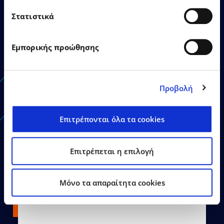
EPSILON SINGULARLOGIC
Στατιστικά
highlights EPSILONNET
Group’s strategic investment
in AI as Gold Sponsor of the
Εμπορικής προώθησης
Agentic AI Conference
Προβολή
Επιτρέπονται όλα τα cookies
Learn More
Επιτρέπεται η επιλογή
Mόνο τα απαραίτητα cookies