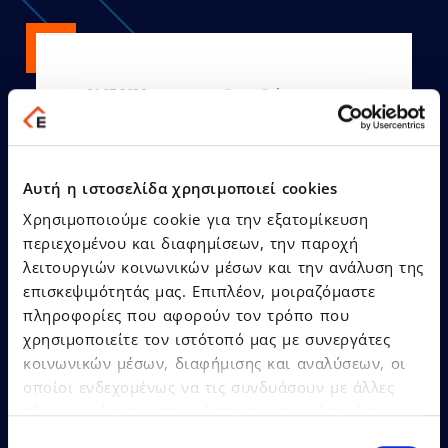
21.07.2026
Press Releases
EPSILONNET Group
recognised as “SaaS Provider
Αυτή η ιστοσελίδα χρησιμοποιεί cookies
of the Year” with 12
Χρησιμοποιούμε cookie για την εξατομίκευση
distinctions at the Cloud &
περιεχομένου και διαφημίσεων, την παροχή
SaaS Awards 2026
λειτουργιών κοινωνικών μέσων και την ανάλυση της
επισκεψιμότητάς μας. Επιπλέον, μοιραζόμαστε
πληροφορίες που αφορούν τον τρόπο που
χρησιμοποιείτε τον ιστότοπό μας με συνεργάτες
κοινωνικών μέσων, διαφήμισης και αναλύσεων, οι
οποίοι ενδεχομένως να τις συνδυάσουν με άλλες
Learn More
πληροφορίες που τους έχετε παραχωρήσει ή τις
οποίες έχουν συλλέξει σε σχέση με την από μέρους
Επιλογή