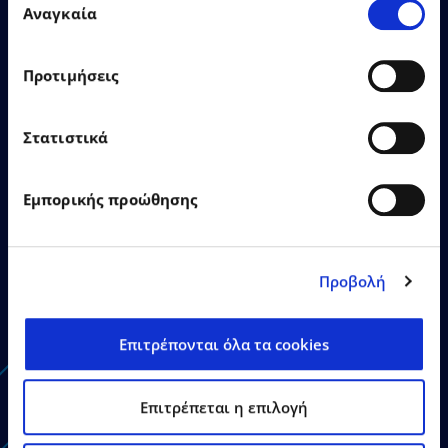
σας χρήση των υπηρεσιών τους.
Αναγκαία
συγκατάθεσης
Προτιμήσεις
Στατιστικά
22.06.2026
Press Releases
Εμπορικής προώθησης
EPSILON SINGULARLOGIC
highlights EPSILONNET
Group’s strategic investment
Προβολή
in AI as Gold Sponsor of the
Agentic AI Conference
Επιτρέπονται όλα τα cookies
Επιτρέπεται η επιλογή