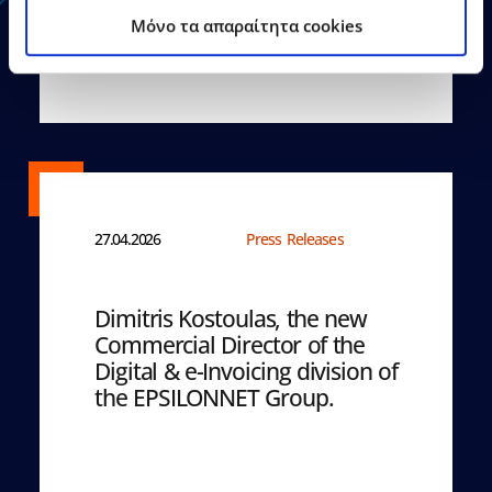
Learn More
Mόνο τα απαραίτητα cookies
27.04.2026
Press Releases
Dimitris Kostoulas, the new
Commercial Director of the
Digital & e-Invoicing division of
the EPSILONNET Group.