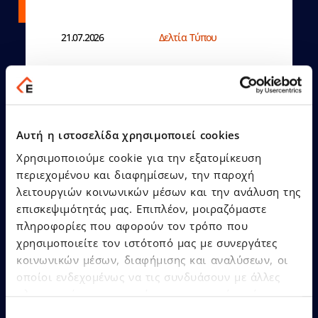
21.07.2026
Δελτία Τύπου
Ο Όμιλος EPSILONNET
αναδείχθηκε «SaaS Provider
of the Year», αποσπώντας
Αυτή η ιστοσελίδα χρησιμοποιεί cookies
συνολικά 12 βραβεία στα
Cloud & SaaS Awards 2026!
Χρησιμοποιούμε cookie για την εξατομίκευση
περιεχομένου και διαφημίσεων, την παροχή
λειτουργιών κοινωνικών μέσων και την ανάλυση της
επισκεψιμότητάς μας. Επιπλέον, μοιραζόμαστε
πληροφορίες που αφορούν τον τρόπο που
χρησιμοποιείτε τον ιστότοπό μας με συνεργάτες
κοινωνικών μέσων, διαφήμισης και αναλύσεων, οι
Δείτε Περισσότερα
οποίοι ενδεχομένως να τις συνδυάσουν με άλλες
πληροφορίες που τους έχετε παραχωρήσει ή τις
οποίες έχουν συλλέξει σε σχέση με την από μέρους
Επιλογή