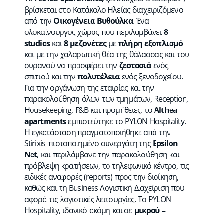
βρίσκεται στο Κατάκολο Ηλείας διαχειριζόμενο
από την
Οικογένεια Βυθούλκα
. Ένα
ολοκαίνουργος χώρος που περιλαμβάνει
8
studios
και
8 μεζονέτες
με
πλήρη εξοπλισμό
και με την χαλαρωτική θέα της θάλασσας και του
ουρανού να προσφέρει την
ζεστασιά
ενός
σπιτιού και την
πολυτέλεια
ενός ξενοδοχείου.
Για την οργάνωση της εταιρίας και την
παρακολούθηση όλων των τμημάτων, Reception,
Housekeeping, F&B και προμήθειες, το
Althea
apartments
εμπιστεύτηκε το
PYLON Hospitality
.
Η εγκατάσταση πραγματοποιήθηκε από την
Stirixis
, πιστοποιημένο συνεργάτη της
Epsilon
Net
, και περιλάμβανε την παρακολούθηση και
πρόβλεψη κρατήσεων, το τηλεφωνικό κέντρο, τις
ειδικές αναφορές (reports) προς την διοίκηση,
καθώς και τη
Business Λογιστική Διαχείριση
που
αφορά τις λογιστικές λειτουργίες. Το
PYLON
Hospitality
, ιδανικό ακόμη και σε
μικρού –