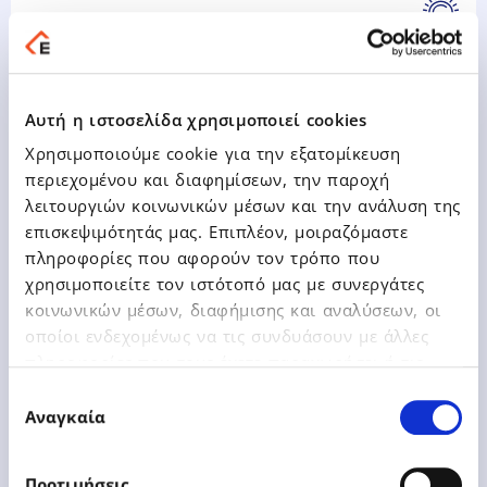
14 Μαΐου 2024 | Ανακοίνωση σύμφωνα με τις
διατάξεις του άρθρου 24 παρ. 2 (α) του Ν.
Αυτή η ιστοσελίδα χρησιμοποιεί cookies
3461/2006
Χρησιμοποιούμε cookie για την εξατομίκευση
περιεχομένου και διαφημίσεων, την παροχή
Δείτε Περισσότερα
λειτουργιών κοινωνικών μέσων και την ανάλυση της
επισκεψιμότητάς μας. Επιπλέον, μοιραζόμαστε
πληροφορίες που αφορούν τον τρόπο που
χρησιμοποιείτε τον ιστότοπό μας με συνεργάτες
κοινωνικών μέσων, διαφήμισης και αναλύσεων, οι
οποίοι ενδεχομένως να τις συνδυάσουν με άλλες
πληροφορίες που τους έχετε παραχωρήσει ή τις
15 Μαΐου 2024 | Ανακοίνωση Άρθρου 24, παρ. 2(β)
οποίες έχουν συλλέξει σε σχέση με την από μέρους
του Ν. 3461/2006
Επιλογή
σας χρήση των υπηρεσιών τους.
Αναγκαία
συγκατάθεσης
Δείτε Περισσότερα
Προτιμήσεις