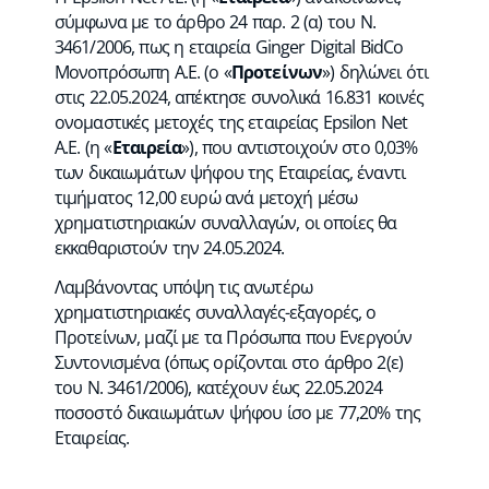
σύμφωνα με το άρθρο 24 παρ. 2 (α) του Ν.
3461/2006, πως η εταιρεία Ginger Digital BidCo
Μονοπρόσωπη A.Ε. (ο «
Προτείνων
») δηλώνει ότι
στις 22.05.2024, απέκτησε συνολικά 16.831 κοινές
ονομαστικές μετοχές της εταιρείας Epsilon Net
A.E. (η «
Εταιρεία
»), που αντιστοιχούν στο 0,03%
των δικαιωμάτων ψήφου της Εταιρείας, έναντι
τιμήματος 12,00 ευρώ ανά μετοχή μέσω
χρηματιστηριακών συναλλαγών, οι οποίες θα
εκκαθαριστούν την 24.05.2024.
Λαμβάνοντας υπόψη τις ανωτέρω
χρηματιστηριακές συναλλαγές-εξαγορές, ο
Προτείνων, μαζί με τα Πρόσωπα που Ενεργούν
Συντονισμένα (όπως ορίζονται στο άρθρο 2(ε)
του Ν. 3461/2006), κατέχουν έως 22.05.2024
ποσοστό δικαιωμάτων ψήφου ίσο με 77,20% της
Εταιρείας.