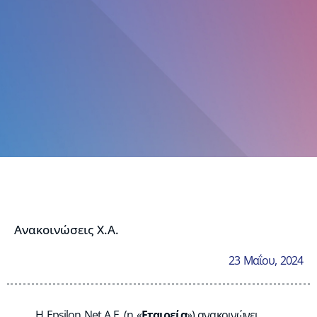
Ανακοινώσεις Χ.Α.
23 Μαΐου, 2024
Η Epsilon Net A.E. (η «
Εταιρεία
») ανακοινώνει,