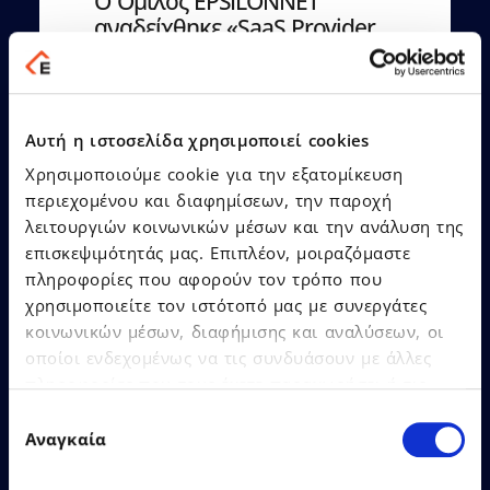
Ο Όμιλος EPSILONNET
αναδείχθηκε «SaaS Provider
of the Year», αποσπώντας
συνολικά 12 βραβεία στα
Cloud & SaaS Awards 2026!
Αυτή η ιστοσελίδα χρησιμοποιεί cookies
Χρησιμοποιούμε cookie για την εξατομίκευση
περιεχομένου και διαφημίσεων, την παροχή
λειτουργιών κοινωνικών μέσων και την ανάλυση της
επισκεψιμότητάς μας. Επιπλέον, μοιραζόμαστε
Δείτε Περισσότερα
πληροφορίες που αφορούν τον τρόπο που
χρησιμοποιείτε τον ιστότοπό μας με συνεργάτες
κοινωνικών μέσων, διαφήμισης και αναλύσεων, οι
οποίοι ενδεχομένως να τις συνδυάσουν με άλλες
πληροφορίες που τους έχετε παραχωρήσει ή τις
οποίες έχουν συλλέξει σε σχέση με την από μέρους
Επιλογή
σας χρήση των υπηρεσιών τους.
Αναγκαία
συγκατάθεσης
26.06.2026
Δελτία Τύπου