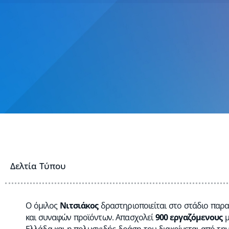
Δελτία Τύπου
O όμιλος
Νιτσιάκος
δραστηριοποιείται στο στάδιο παρα
και συναφών προϊόντων. Απασχολεί
900 εργαζόμενους
μ
Ελλάδα και η πολυσχιδής δράση του διακρίνεται από τ