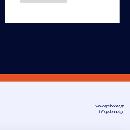
www.epsilonnet.gr
ir@epsilonnet.gr