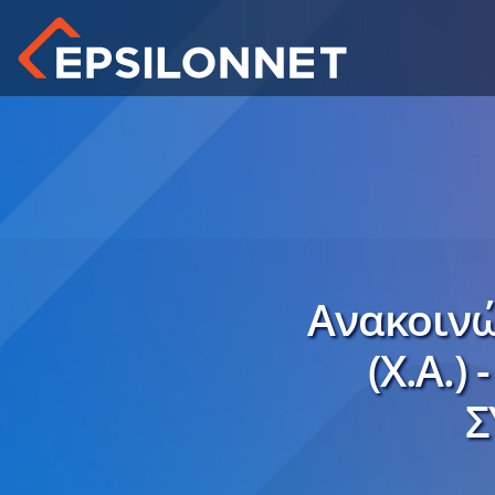
Ανακοινώ
(Χ.Α.
Σ