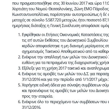
που πραγματοποιήθηκε στις 30 Ιουνίου 2017 και ώρα 11:0
Χορτιάτη του Νομού Θεσσαλονίκης, Ζώνη ΕΜΟ Πάροδος 1
Κωνσταντινοπολίτικα, παρέστησαν αυτοπροσώπως ή δι’ 
μετοχές σε σύνολο 5.587.720 μετοχών, ήτοι ποσοστό 87,
ημερήσιας διάταξης η Γενική Συνέλευση αποφάσισε ομόφ
Εγκρίθηκαν οι Ετήσιες Οικονομικές Καταστάσεις της 
τις επ’ αυτών Εκθέσεις του Διοικητικού Συμβουλίο
κερδών αποφασίστηκε η μη διανομή μερίσματος στο
σχηματισμός Τακτικού Αποθεματικού από τα καθαρ
Ενέκρινε την απαλλαγή των μελών του Διοικητικού
ευθύνη για τα πεπραγμένα της διαχειριστικής χρήσ
Εξέλεξε για τη χρήση 2017 τακτικό και αναπληρωμα
Ενέκρινε τις αμοιβές των μελών του Δ.Σ. για παρασ
31/12/2016 και για την περίοδο από 1/1/2017 μέχρι 
Χορήγησε ειδική άδεια για σύναψη συμβάσεων σύμφ
και προενέκρινε τις αμοιβές των μελών του Διοικη
προς την εταιρεία.
Ενέκρινε όλο το περιεχόμενο των συμβάσεων που έ
31/12/2016.