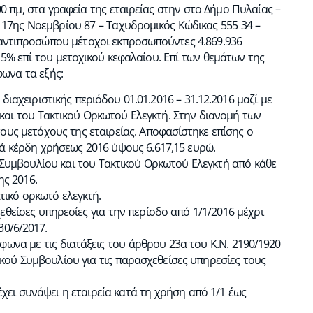
0 πμ, στα γραφεία της εταιρείας στην στο Δήμο Πυλαίας –
7ης Νοεμβρίου 87 – Ταχυδρομικός Κώδικας 555 34 –
αντιπροσώπου μέτοχοι εκπροσωπούντες 4.869.936
15% επί του μετοχικού κεφαλαίου. Επί των θεμάτων της
ωνα τα εξής:
διαχειριστικής περιόδου 01.01.2016 – 31.12.2016 μαζί με
υ και του Τακτικού Ορκωτού Ελεγκτή. Στην διανομή των
υς μετόχους της εταιρείας. Αποφασίστηκε επίσης ο
ά κέρδη χρήσεως 2016 ύψους 6.617,15 ευρώ.
 Συμβουλίου και του Τακτικού Ορκωτού Ελεγκτή από κάθε
ης 2016.
τικό ορκωτό ελεγκτή.
χεθείσες υπηρεσίες για την περίοδο από 1/1/2016 μέχρι
30/6/2017.
ωνα με τις διατάξεις του άρθρου 23α του Κ.Ν. 2190/1920
τικού Συμβουλίου για τις παρασχεθείσες υπηρεσίες τους
χει συνάψει η εταιρεία κατά τη χρήση από 1/1 έως