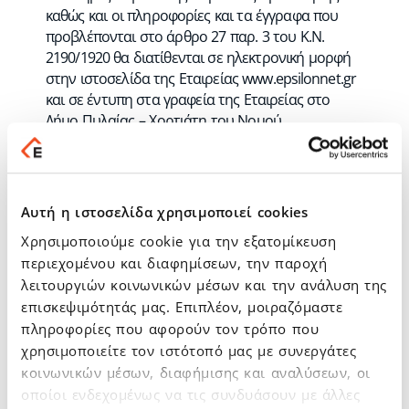
καθώς και οι πληροφορίες και τα έγγραφα που
προβλέπονται στο άρθρο 27 παρ. 3 του Κ.Ν.
2190/1920 θα διατίθενται σε ηλεκτρονική μορφή
στην ιστοσελίδα της Εταιρείας www.epsilonnet.gr
και σε έντυπη στα γραφεία της Εταιρείας στο
Δήμο Πυλαίας – Χορτιάτη του Νομού
Θεσσαλονίκης, Ζώνη ΕΜΟ Πάροδος 17ης
Νοεμβρίου 87 – Ταχυδρομικός Κώδικας 555 34 –
Κωνσταντινοπολίτικα. Σε περίπτωση εφαρμογής
του άρθρου 39 παρ. 2 του Κ.Ν. 2190/1920
Αυτή η ιστοσελίδα χρησιμοποιεί cookies
(δικαιώματα μειοψηφίας Μετόχων), η Εταιρεία
Χρησιμοποιούμε cookie για την εξατομίκευση
στην ιστοσελίδα της και σε μέσα ενημέρωσης
περιεχομένου και διαφημίσεων, την παροχή
(έντυπα και ηλεκτρονικά) για την διάχυση της
λειτουργιών κοινωνικών μέσων και την ανάλυση της
πληροφόρησης, θα δημοσιεύσει αναθεωρημένη
επισκεψιμότητάς μας. Επιπλέον, μοιραζόμαστε
ημερήσια διάταξη.
πληροφορίες που αφορούν τον τρόπο που
ΤΟ ΔΙΟΙΚΗΤΙΚΟ ΣΥΜΒΟΥΛΙΟ
χρησιμοποιείτε τον ιστότοπό μας με συνεργάτες
ΣυνημμέναΑρχεία
κοινωνικών μέσων, διαφήμισης και αναλύσεων, οι
οποίοι ενδεχομένως να τις συνδυάσουν με άλλες