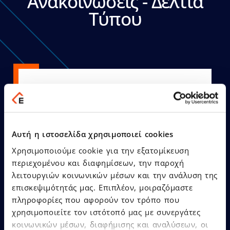
Ανακοινώσεις - Δελτία
Τύπου
21.07.2026
Δελτία Τύπου
Αυτή η ιστοσελίδα χρησιμοποιεί cookies
Ο Όμιλος EPSILONNET
αναδείχθηκε «SaaS Provider
Χρησιμοποιούμε cookie για την εξατομίκευση
of the Year», αποσπώντας
περιεχομένου και διαφημίσεων, την παροχή
συνολικά 12 βραβεία στα
λειτουργιών κοινωνικών μέσων και την ανάλυση της
Cloud & SaaS Awards 2026!
επισκεψιμότητάς μας. Επιπλέον, μοιραζόμαστε
πληροφορίες που αφορούν τον τρόπο που
χρησιμοποιείτε τον ιστότοπό μας με συνεργάτες
κοινωνικών μέσων, διαφήμισης και αναλύσεων, οι