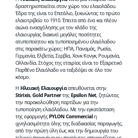
δραστηριοποιείται στον χώρο του ελαιολάδου.
Έδρα της είναι το Επιτάλιο, ξεκινώντας το πρώτο
ελαιοτριβείο το 1910. Έπειτα από ένα και πλέον
αιώνα ενασχόλησης με τον κλάδο της
ελαιουργίας διακινεί μεγάλες ποσότητες
ατυποποίητου και τυποποιημένου ελαιόλαδου
στις παρακάτω χώρες: ΗΠΑ, Παναμάς, Ρωσία,
Γερμανία, Ελβετία, Σερβία, Χονκ Κονγκ, Ρουμανία,
Ολλανδία. Στόχος της εταιρίας είναι το Εξαιρετικό
Παρθένο Ελαιόλαδο να ταξιδέψει σε όλο τον
κόσμο.
Η
Ηλειακή Ελαιουργία
απευθύνεται στην
Stirixis
,
Gold Partner
της
Epsilon Net
, ζητώντας
την παρακολούθηση παρτίδων για την
τυποποίηση ελαιόλαδου. Με την εγκατάσταση
της εφαρμογής
PYLON Commercial
η
ιχνηλασιμότητα όλης της διαδικασίας παραγωγής,
από την πρώτη ύλη έως και την δημιουργία του
τελικού παραγόμενου προϊόντος απεικονίζεται με