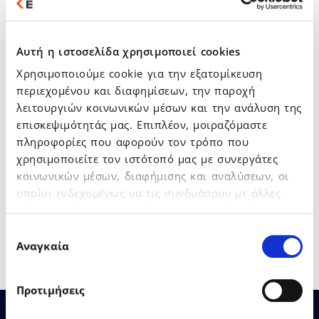
Αυτή η ιστοσελίδα χρησιμοποιεί cookies
Χρησιμοποιούμε cookie για την εξατομίκευση
περιεχομένου και διαφημίσεων, την παροχή
λειτουργιών κοινωνικών μέσων και την ανάλυση της
επισκεψιμότητάς μας. Επιπλέον, μοιραζόμαστε
πληροφορίες που αφορούν τον τρόπο που
χρησιμοποιείτε τον ιστότοπό μας με συνεργάτες
κοινωνικών μέσων, διαφήμισης και αναλύσεων, οι
οποίοι ενδεχομένως να τις συνδυάσουν με άλλες
πληροφορίες που τους έχετε παραχωρήσει ή τις
οποίες έχουν συλλέξει σε σχέση με την από μέρους
Επιλογή
σας χρήση των υπηρεσιών τους.
Αναγκαία
συγκατάθεσης
Προτιμήσεις