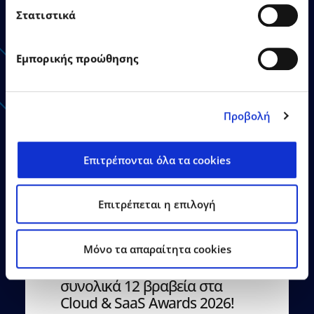
Στατιστικά
Ανακοινώσεις - Δελτία
Εμπορικής προώθησης
Τύπου
Προβολή
Επιτρέπονται όλα τα cookies
21.07.2026
Δελτία Τύπου
Επιτρέπεται η επιλογή
Ο Όμιλος EPSILONNET
Mόνο τα απαραίτητα cookies
αναδείχθηκε «SaaS Provider
of the Year», αποσπώντας
συνολικά 12 βραβεία στα
Cloud & SaaS Awards 2026!