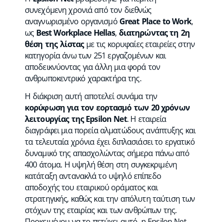
συνεχόμενη χρονιά από τον διεθνώς
αναγνωρισμένο οργανισμό
Great Place to Work
,
ως
Best Workplace Hellas
,
διατηρώντας τη 2η
θέση της λίστας
με τις κορυφαίες εταιρείες στην
κατηγορία άνω των 251 εργαζομένων και
αποδεικνύοντας για άλλη μια φορά τον
ανθρωποκεντρικό χαρακτήρα της.
Η διάκριση αυτή αποτελεί συνάμα την
κορύφωση για τον εορτασμό των 20 χρόνων
λειτουργίας της Epsilon Net
. H εταιρεία
διαγράφει μια πορεία αλματώδους ανάπτυξης και
τα τελευταία χρόνια έχει διπλασιάσει το εργατικό
δυναμικό της απασχολώντας σήμερα πάνω από
400 άτομα. Η υψηλή θέση στη συγκεκριμένη
κατάταξη αντανακλά το υψηλό επίπεδο
αποδοχής του εταιρικού οράματος και
στρατηγικής, καθώς και την απόλυτη ταύτιση των
στόχων της εταιρίας και των ανθρώπων της.
Προκειμένου να το πετύχει αυτό, η Epsilon Net