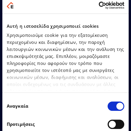
Cloud & SaaS Awards 2026!
Αυτή η ιστοσελίδα χρησιμοποιεί cookies
Χρησιμοποιούμε cookie για την εξατομίκευση
περιεχομένου και διαφημίσεων, την παροχή
Δείτε Περισσότερα
λειτουργιών κοινωνικών μέσων και την ανάλυση της
επισκεψιμότητάς μας. Επιπλέον, μοιραζόμαστε
πληροφορίες που αφορούν τον τρόπο που
χρησιμοποιείτε τον ιστότοπό μας με συνεργάτες
κοινωνικών μέσων, διαφήμισης και αναλύσεων, οι
οποίοι ενδεχομένως να τις συνδυάσουν με άλλες
πληροφορίες που τους έχετε παραχωρήσει ή τις
οποίες έχουν συλλέξει σε σχέση με την από μέρους
Επιλογή
26.06.2026
Δελτία Τύπου
σας χρήση των υπηρεσιών τους.
Αναγκαία
συγκατάθεσης
Προτιμήσεις
Η EPSILONNET εγκαινίασε το