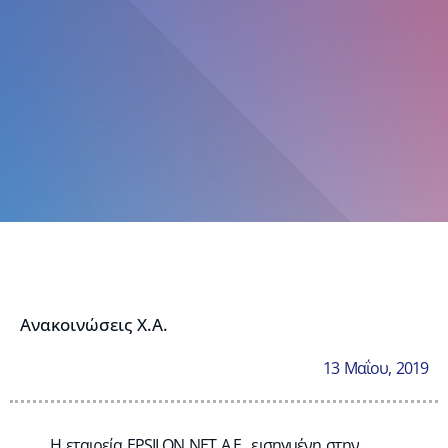
Ανακοινώσεις Χ.Α.
13 Μαΐου, 2019
Η εταιρεία EPSILON NET Α.Ε., εισηγμένη στην