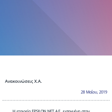
Ανακοινώσεις Χ.Α.
28 Μαΐου, 2019
Η εταιρεία EPSILON NET Α.Ε., εισηγμένη στην