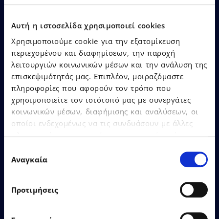
Αυτή η ιστοσελίδα χρησιμοποιεί cookies
Χρησιμοποιούμε cookie για την εξατομίκευση
Δείτε Περισσότερα
περιεχομένου και διαφημίσεων, την παροχή
λειτουργιών κοινωνικών μέσων και την ανάλυση της
επισκεψιμότητάς μας. Επιπλέον, μοιραζόμαστε
πληροφορίες που αφορούν τον τρόπο που
χρησιμοποιείτε τον ιστότοπό μας με συνεργάτες
κοινωνικών μέσων, διαφήμισης και αναλύσεων, οι
οποίοι ενδεχομένως να τις συνδυάσουν με άλλες
πληροφορίες που τους έχετε παραχωρήσει ή τις
26.06.2026
Δελτία Τύπου
οποίες έχουν συλλέξει σε σχέση με την από μέρους
Επιλογή
σας χρήση των υπηρεσιών τους.
Αναγκαία
συγκατάθεσης
Η EPSILONNET εγκαινίασε το
νέο της κτίριο στη
Προτιμήσεις
Θεσσαλονίκη