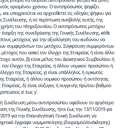
χος μπορεί να διορίσει αντιπρόσωπο για μία και μόνη
εντός ορισμένου χρόνου. Ο αντιπρόσωπος ψηφίζει
 και υποχρεούται να αρχειοθετεί τις οδηγίες ψήφου για
ής Συνέλευσης, ή σε περίπτωση αναβολής αυτής, της
ε χρήση του πληρεξουσίου. Ο αντιπρόσωπος μετόχου
ν έναρξη της συνεδρίασης της Γενικής Συνέλευσης, κάθε
 στους μετόχους για την αξιολόγηση του κινδύνου να
 των συμφερόντων του μετόχου. Σύγκρουση συμφερόντων
 μέτοχος που ασκεί τον έλεγχο της Εταιρείας ή είναι άλλο
τοχο αυτόν, β) είναι μέλος του Διοικητικού Συμβουλίου ή
εί τον έλεγχο της Εταιρείας, ή άλλου νομικού προσώπου ή
έλεγχο της Εταιρείας, γ) είναι υπάλληλος ή ορκωτός
 της Εταιρείας, ή άλλου νομικού προσώπου ή οντότητας
ς Εταιρείας, δ) είναι σύζυγος ή συγγενής πρώτου βαθμού
πτώσεις α’ έως γ’.
ική Συνέλευση μέσω αντιπροσώπου οφείλουν το αργότερο
ση της Γενικής Συνέλευσης, ήτοι έως την 13/11/2019 για
/2019 για την Επαναληπτική Γενική Συνέλευση να
 σχετικά έγγραφα νομιμοποίησης (διορισμού/ανάκλησης)