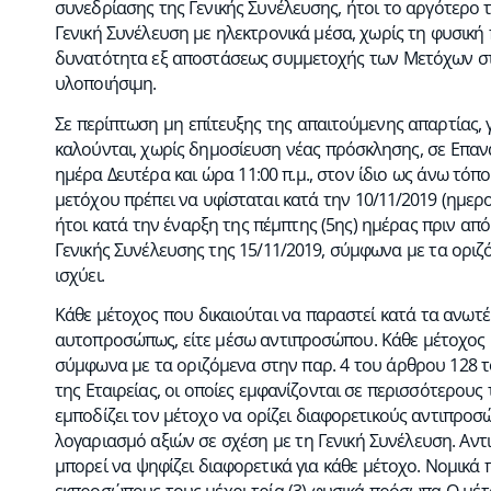
συνεδρίασης της Γενικής Συνέλευσης, ήτοι το αργότερο
Γενική Συνέλευση με ηλεκτρονικά μέσα, χωρίς τη φυσικ
δυνατότητα εξ αποστάσεως συμμετοχής των Μετόχων στ
υλοποιήσιμη.
Σε περίπτωση μη επίτευξης της απαιτούμενης απαρτίας, γ
καλούνται, χωρίς δημοσίευση νέας πρόσκλησης, σε Επαν
ημέρα Δευτέρα και ώρα 11:00 π.μ., στον ίδιο ως άνω τόπο
μετόχου πρέπει να υφίσταται κατά την 10/11/2019 (ημερ
ήτοι κατά την έναρξη της πέμπτης (5ης) ημέρας πριν απ
Γενικής Συνέλευσης της 15/11/2019, σύμφωνα με τα οριζ
ισχύει.
Κάθε μέτοχος που δικαιούται να παραστεί κατά τα ανωτέρ
αυτοπροσώπως, είτε μέσω αντιπροσώπου. Κάθε μέτοχος μπ
σύμφωνα με τα οριζόμενα στην παρ. 4 του άρθρου 128 το
της Εταιρείας, οι οποίες εμφανίζονται σε περισσότερους
εμποδίζει τον μέτοχο να ορίζει διαφορετικούς αντιπροσώ
λογαριασμό αξιών σε σχέση με τη Γενική Συνέλευση. Αν
μπορεί να ψηφίζει διαφορετικά για κάθε μέτοχο. Νομικά