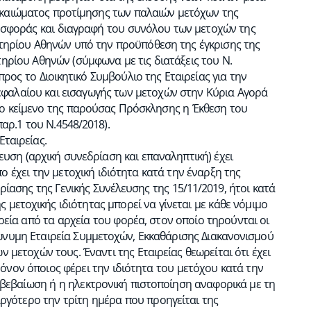
καιώματος προτίμησης των παλαιών μετόχων της
ροσφοράς και διαγραφή του συνόλου των μετοχών της
στηρίου Αθηνών υπό την προϋπόθεση της έγκρισης της
ηρίου Αθηνών (σύμφωνα με τις διατάξεις του Ν.
ος το Διοικητικό Συμβούλιο της Εταιρείας για την
εφαλαίου και εισαγωγής των μετοχών στην Κύρια Αγορά
το κείμενο της παρούσας Πρόσκλησης η Έκθεση του
αρ.1 του Ν.4548/2018).
ταιρείας.
ευση (αρχική συνεδρίαση και επαναληπτική) έχει
 έχει την μετοχική ιδιότητα κατά την έναρξη της
ίασης της Γενικής Συνέλευσης της 15/11/2019, ήτοι κατά
 μετοχικής ιδιότητας μπορεί να γίνεται με κάθε νόμιμο
εία από τα αρχεία του φορέα, στον οποίο τηρούνται οι
Ανώνυμη Εταιρεία Συμμετοχών, Εκκαθάρισης Διακανονισμού
 μετοχών τους. Έναντι της Εταιρείας θεωρείται ότι έχει
όνον όποιος φέρει την ιδιότητα του μετόχου κατά την
βεβαίωση ή η ηλεκτρονική πιστοποίηση αναφορικά με τη
 αργότερο την τρίτη ημέρα που προηγείται της