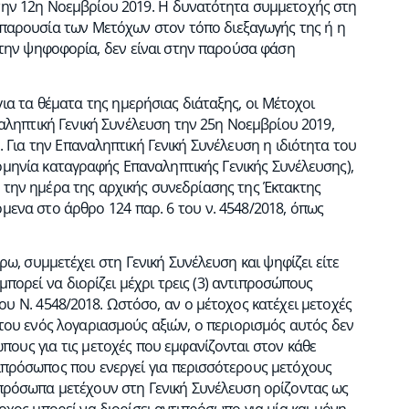
 την 12η Νοεμβρίου 2019. Η δυνατότητα συμμετοχής στη
ή παρουσία των Μετόχων στον τόπο διεξαγωγής της ή η
ην ψηφοφορία, δεν είναι στην παρούσα φάση
ια τα θέματα της ημερήσιας διάταξης, οι Μέτοχοι
αληπτική Γενική Συνέλευση την 25η Νοεμβρίου 2019,
. Για την Επαναληπτική Γενική Συνέλευση η ιδιότητα του
ομηνία καταγραφής Επαναληπτικής Γενικής Συνέλευσης),
ό την ημέρα της αρχικής συνεδρίασης της Έκτακτης
όμενα στο άρθρο 124 παρ. 6 του ν. 4548/2018, όπως
ω, συμμετέχει στη Γενική Συνέλευση και ψηφίζει είτε
ορεί να διορίζει μέχρι τρεις (3) αντιπροσώπους
υ Ν. 4548/2018. Ωστόσο, αν ο μέτοχος κατέχει μετοχές
 του ενός λογαριασμούς αξιών, ο περιορισμός αυτός δεν
πους για τις μετοχές που εμφανίζονται στον κάθε
τιπρόσωπος που ενεργεί για περισσότερους μετόχους
 πρόσωπα μετέχουν στη Γενική Συνέλευση ορίζοντας ως