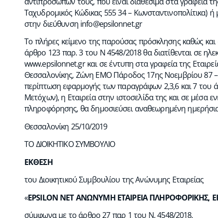
αντιπροσώπων τους, που είναι διαθέσιμα στα γραφεία τ
Ταχυδρομικός Κώδικας 555 34 – Κωνσταντινοπολίτικα) ή 
στην διεύθυνση
info@epsilonnet.gr
Το πλήρες κείμενο της παρούσας πρόσκλησης καθώς και 
άρθρο 123 παρ. 3 του Ν 4548/2018 θα διατίθενται σε ηλε
www.epsilonnet.gr και σε έντυπη στα γραφεία της Εταιρ
Θεσσαλονίκης, Ζώνη ΕΜΟ Πάροδος 17ης Νοεμβρίου 87 – 
περίπτωση εφαρμογής των παραγράφων 2,3,6 και 7 του ά
Μετόχων), η Εταιρεία στην ιστοσελίδα της και σε μέσα ε
πληροφόρησης, θα δημοσιεύσει αναθεωρημένη ημερήσια
Θεσσαλονίκη 25/10/2019
ΤΟ ΔΙΟΙΚΗΤΙΚΟ ΣΥΜΒΟΥΛΙΟ
ΕΚΘΕΣΗ
του Διοικητικού Συμβουλίου της Ανώνυμης Εταιρείας
«
EPSILON NET ΑΝΩΝΥΜΗ ΕΤΑΙΡΕΙΑ ΠΛΗΡΟΦΟΡΙΚΗΣ, 
σύμφωνα με το άρθρο 27 παρ 1 του Ν. 4548/2018,