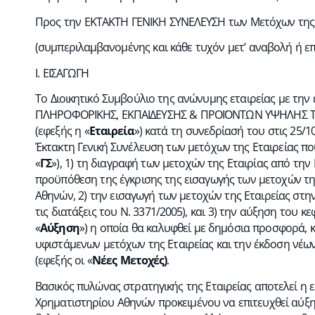
Προς την ΕKTAKTH ΓΕΝΙΚΗ ΣΥΝΕΛΕΥΣΗ των Μετόχων της
(συμπεριλαμβανομένης και κάθε τυχόν μετ’ αναβολή ή ε
Ι. ΕΙΣΑΓΩΓΗ
Το Διοικητικό Συμβούλιο της ανώνυμης εταιρείας με τ
ΠΛΗΡΟΦΟΡΙΚΗΣ, ΕΚΠΑΙΔΕΥΣΗΣ & ΠΡΟΪΟΝΤΩΝ ΥΨΗΛΗΣ ΤΕΧΝΟ
(εφεξής η «
Εταιρεία
») κατά τη συνεδρίασή του στις 25/1
Έκτακτη Γενική Συνέλευση των μετόχων της Εταιρείας που
«
ΓΣ
»), 1) τη διαγραφή των μετοχών της Εταιρίας από τη
προϋπόθεση της έγκρισης της εισαγωγής των μετοχών τη
Αθηνών, 2) την εισαγωγή των μετοχών της Εταιρείας στ
τις διατάξεις του Ν. 3371/2005), και 3) την αύξηση του 
«
Αύξηση
») η οποία θα καλυφθεί με δημόσια προσφορά, 
υφιστάμενων μετόχων της Εταιρείας και την έκδοση νέω
(εφεξής οι «
Νέες Μετοχές)
.
Βασικός πυλώνας στρατηγικής της Εταιρείας αποτελεί η
Χρηματιστηρίου Αθηνών προκειμένου να επιτευχθεί αύξη