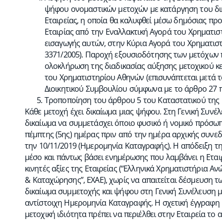
ψήφου ονομαστικών μετοχών με κατάργηση του δι
Εταιρείας, η οποία θα καλυφθεί μέσω δημόσιας π
Εταιρίας από την Εναλλακτική Αγορά του Χρηματι
εισαγωγής αυτών, στην Κύρια Αγορά του Χρηματιστ
3371/2005). Παροχή εξουσιοδότησης των μετόχων πρ
ολοκλήρωση της διαδικασίας αύξησης μετοχικού κ
του Χρηματιστηρίου Αθηνών (επισυνάπτεται μετά 
Διοικητικού Συμβουλίου σύμφωνα με το άρθρο 27 π
Τροποποίηση του άρθρου 5 του Καταστατικού της Ε
Κάθε μετοχή έχει δικαίωμα μιας ψήφου. Στη Γενική Συνέλ
δικαίωμα να συμμετάσχει όποιο φυσικό ή νομικό πρόσωπο
πέμπτης (5ης) ημέρας πριν από την ημέρα αρχικής συνεδρ
την 10/11/2019 (Ημερομηνία Καταγραφής). Η απόδειξη της
μέσο και πάντως βάσει ενημέρωσης που λαμβάνει η Εταιρ
κινητές αξίες της Εταιρείας (“Ελληνικά Χρηματιστήρια 
& Καταχώρησης”, ΕΧΑΕ), χωρίς να απαιτείται δέσμευση των
δικαίωμα συμμετοχής και ψήφου στη Γενική Συνέλευση μ
αντίστοιχη Ημερομηνία Καταγραφής. Η σχετική έγγραφη 
μετοχική ιδιότητα πρέπει να περιέλθει στην Εταιρεία το