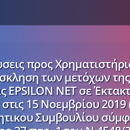
σεις προς Χρηματιστήρ
Πρόσκληση των μετόχων τη
ας EPSILON NET σε Έκτακτ
στις 15 Νοεμβρίου 2019
κητικου Συμβουλίου σύμφ