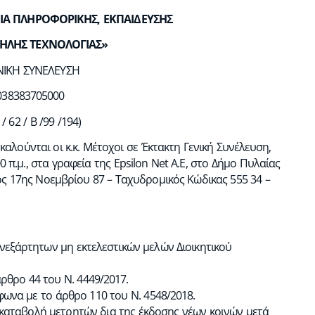
ΙΑ ΠΛΗΡΟΦΟΡΙΚΗΣ, ΕΚΠΑΙΔΕΥΣΗΣ
ΗΛΗΣ ΤΕΧΝΟΛΟΓΙΑΣ»
ΝΙΚΗ ΣΥΝΕΛΕΥΣΗ
 038383705000
/ 62 / Β /99 /194)
καλούνται οι κ.κ. Μέτοχοι σε Έκτακτη Γενική Συνέλευση,
π.μ., στα γραφεία της Epsilon Net A.E, στο Δήμο Πυλαίας
 17ης Νοεμβρίου 87 – Ταχυδρομικός Κώδικας 555 34 –
ανεξάρτητων μη εκτελεστικών μελών Διοικητικού
θρο 44 του Ν. 4449/2017.
φωνα με το άρθρο 110 του Ν. 4548/2018.
 καταβολή μετρητών δια της έκδοσης νέων κοινών μετά