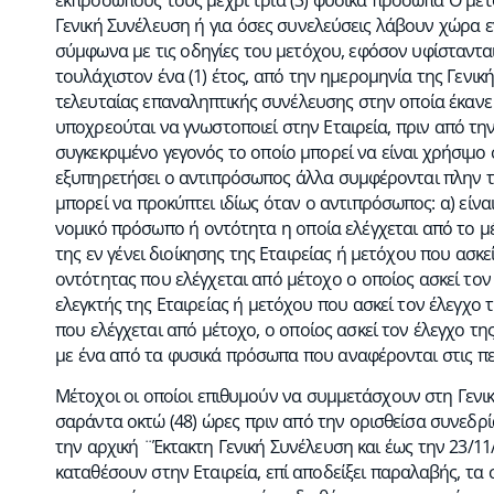
εκπροσώπους τους μέχρι τρία (3) φυσικά πρόσωπα Ο μέτο
Γενική Συνέλευση ή για όσες συνελεύσεις λάβουν χώρα 
σύμφωνα με τις οδηγίες του μετόχου, εφόσον υφίστανται,
τουλάχιστον ένα (1) έτος, από την ημερομηνία της Γενικ
τελευταίας επαναληπτικής συνέλευσης στην οποία έκαν
υποχρεούται να γνωστοποιεί στην Εταιρεία, πριν από τη
συγκεκριμένο γεγονός το οποίο μπορεί να είναι χρήσιμο
εξυπηρετήσει ο αντιπρόσωπος άλλα συμφέρονται πλην
μπορεί να προκύπτει ιδίως όταν ο αντιπρόσωπος: α) είναι
νομικό πρόσωπο ή οντότητα η οποία ελέγχεται από το μέ
της εν γένει διοίκησης της Εταιρείας ή μετόχου που ασκ
οντότητας που ελέγχεται από μέτοχο ο οποίος ασκεί τον 
ελεγκτής της Εταιρείας ή μετόχου που ασκεί τον έλεγχο
που ελέγχεται από μέτοχο, ο οποίος ασκεί τον έλεγχο τη
με ένα από τα φυσικά πρόσωπα που αναφέρονται στις περι
Μέτοχοι οι οποίοι επιθυμούν να συμμετάσχουν στη Γεν
σαράντα οκτώ (48) ώρες πριν από την ορισθείσα συνεδρία
την αρχική ¨Έκτακτη Γενική Συνέλευση και έως την 23/11
καταθέσουν στην Εταιρεία, επί αποδείξει παραλαβής, τα