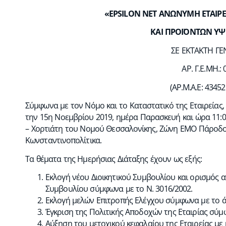
«
EPSILON
NET
ΑΝΩΝΥΜΗ ΕΤΑΙΡΕ
ΚΑΙ ΠΡΟΪΟΝΤΩΝ ΥΨ
ΣΕ EKTAKTH ΓΕ
ΑΡ. Γ.Ε.ΜΗ.:
(ΑΡ.Μ.Α.Ε: 43452 
Σύμφωνα με τον Νόμο και το Καταστατικό της Εταιρείας, 
την 15η Νοεμβρίου 2019, ημέρα Παρασκευή και ώρα 11:00 
– Χορτιάτη του Νομού Θεσσαλονίκης, Ζώνη ΕΜΟ Πάροδος
Κωνσταντινοπολίτικα.
Τα θέματα της Ημερήσιας Διάταξης έχουν ως εξής:
Εκλογή νέου Διοικητικού Συμβουλίου και ορισμός 
Συμβουλίου σύμφωνα με το Ν. 3016/2002.
Εκλογή μελών Επιτροπής Ελέγχου σύμφωνα με το άρ
Έγκριση της Πολιτικής Αποδοχών της Εταιρίας σύμ
Αύξηση του μετοχικού κεφαλαίου της Εταιρείας με