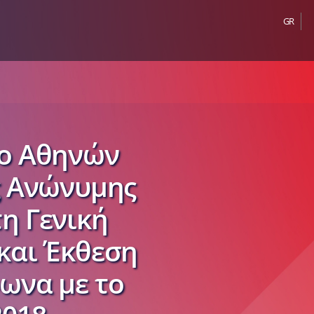
GR
ιο Αθηνών
ς Ανώνυμης
η Γενική
 και Έκθεση
ωνα με το