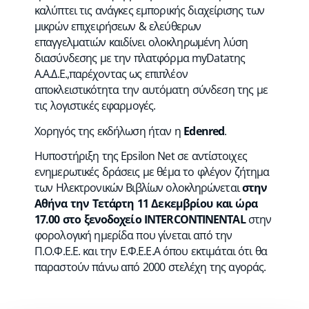
καλύπτει τις ανάγκες εμπορικής διαχείρισης των
μικρών επιχειρήσεων & ελεύθερων
επαγγελματιών καιδίνει ολοκληρωμένη λύση
διασύνδεσης με την πλατφόρμα myDataτης
Α.Α.Δ.Ε.,παρέχοντας ως επιπλέον
αποκλειστικότητα την αυτόματη σύνδεση της με
τις λογιστικές εφαρμογές.
Χορηγός της εκδήλωση ήταν η
Edenred
.
Hυποστήριξη της Epsilon Net σε αντίστοιχες
ενημερωτικές δράσεις με θέμα το φλέγον ζήτημα
των Ηλεκτρονικών Βιβλίων ολοκληρώνεται
στην
Αθήνα την Τετάρτη 11 Δεκεμβρίου και ώρα
17.00 στο ξενοδοχείο INTERCONTINENTAL
στην
φορολογική ημερίδα που γίνεται από την
Π.Ο.Φ.Ε.Ε. και την Ε.Φ.Ε.Ε.Α όπου εκτιμάται ότι θα
παραστούν πάνω από 2000 στελέχη της αγοράς.