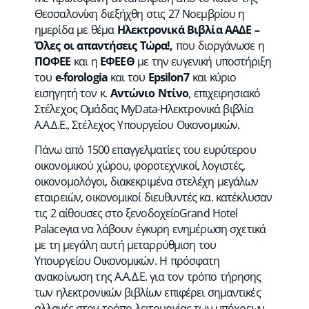
Θεσσαλονίκη διεξήχθη στις 27 Νοεμβρίου η
ημερίδα με θέμα
Ηλεκτρονικά Βιβλία ΑΑΔΕ –
Όλες οι απαντήσεις Τώρα!,
που διοργάνωσε η
ΠΟΦΕΕ
και η
ΕΦΕΕΘ
με την ευγενική υποστήριξη
του
e-forologia
και του
Epsilon7
και κύριο
εισηγητή τον κ.
Αντώνιο Ντίνο
, επιχειρησιακό
Στέλεχος Ομάδας MyData-Ηλεκτρονικά βιβλία
Α.Α.Δ.Ε., Στέλεχος Υπουργείου Οικονομικών.
Πάνω από 1500 επαγγελματίες του ευρύτερου
οικονομικού χώρου, φοροτεχνικοί, λογιστές,
οικονομολόγοι, διακεκριμένα στελέχη μεγάλων
εταιρειών, οικονομικοί διευθυντές κα. κατέκλυσαν
τις 2 αίθουσες στο ξενοδοχείοGrand Hotel
Palaceγια να λάβουν έγκυρη ενημέρωση σχετικά
με τη μεγάλη αυτή μεταρρύθμιση του
Υπουργείου Οικονομικών. Η πρόσφατη
ανακοίνωση της Α.Α.Δ.Ε. για τον τρόπο τήρησης
των ηλεκτρονικών βιβλίων επιφέρει σημαντικές
αλλαγές στον τρόπο λειτουργίας των υπόχρεων.