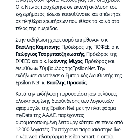
Ο κ. Ντίνος προχώρησε σε εκτενή ανάλυση του
εγχειρήματος, έδωσε κατευθύνσεις και απάντησε
σε πληθώρα ερωτήσεων που έθεσε το κοινό στο
τέλος της ημερίδας.
Στην εκδήλωση χαιρετισμό απηύθυναν ο κ.
Βασίλης Καμπάνης
, Πρόεδρος της ΠΟΦΕΕ, ο κ.
Γεώργιος Τσορμπατζηκωστής
, Πρόεδρος της
ΕΦΕΕΘ και ο κ.
Ιωάννης Μίχος
, Πρόεδρος και
Διευθύνων Σύμβουλος τηςEpsilonNet. Την
εκδήλωσε συντόνισε ο Εμπορικός Διευθυντής της
Epsilon Net, κ.
Βασίλης Πρασσάς.
Κατά την εκδήλωση παρουσιάστηκαν οι λύσεις
ολοκληρωμένης διασύνδεσης των λογιστικών
εφαρμογών της Epsilon Net με την πλατφόρμα
myData της Α.Α.Δ.Ε. παρέχοντας
αυτοματοποιημένη λειτουργικότητα σε πάνω από
12.000 λογιστές. Ταυτόχρονα παρουσιάστηκε live
η νέα web πλατφόρμα Epsilon Smart, η οποία