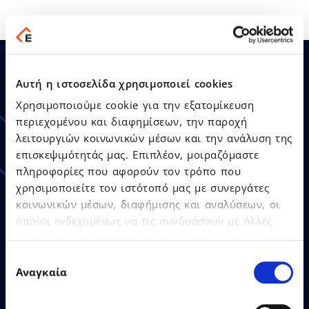
Αυτή η ιστοσελίδα χρησιμοποιεί cookies
Χρησιμοποιούμε cookie για την εξατομίκευση
Ανακοινώσεις - Δελτία
περιεχομένου και διαφημίσεων, την παροχή
Τύπου
λειτουργιών κοινωνικών μέσων και την ανάλυση της
επισκεψιμότητάς μας. Επιπλέον, μοιραζόμαστε
πληροφορίες που αφορούν τον τρόπο που
χρησιμοποιείτε τον ιστότοπό μας με συνεργάτες
κοινωνικών μέσων, διαφήμισης και αναλύσεων, οι
οποίοι ενδεχομένως να τις συνδυάσουν με άλλες
πληροφορίες που τους έχετε παραχωρήσει ή τις
21.07.2026
Δελτία Τύπου
οποίες έχουν συλλέξει σε σχέση με την από μέρους
Επιλογή
σας χρήση των υπηρεσιών τους.
Αναγκαία
συγκατάθεσης
Ο Όμιλος EPSILONNET