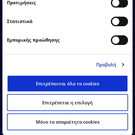
αναδείχθηκε «SaaS Provider
Προτιμήσεις
of the Year», αποσπώντας
συνολικά 12 βραβεία στα
Στατιστικά
Cloud & SaaS Awards 2026!
Εμπορικής προώθησης
Προβολή
Δείτε Περισσότερα
Επιτρέπονται όλα τα cookies
Επιτρέπεται η επιλογή
Mόνο τα απαραίτητα cookies
26.06.2026
Δελτία Τύπου