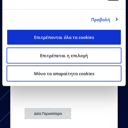
Προβολή
Επιτρέπονται όλα τα cookies
26.06.2026
Δελτία Τύπου
Επιτρέπεται η επιλογή
Η EPSILONNET εγκαινίασε το
νέο της κτίριο στη
Θεσσαλονίκη
Mόνο τα απαραίτητα cookies
Δείτε Περισσότερα