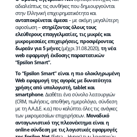
αδιαλείπτως τις συνθήκες που δημιουργούνται
στην Ελληνική επιχειρηματικότητα και
ανταποκρίνεται άμεσα
– με ακόμη μεγαλύτερη
αφοσίωση –
στηρίζοντας όλους τους
ελεύθερους επαγγελματίες, τις μικρές και
μικρομεσαίες επιχειρήσεις, προσφέροντας
δωρεάν για 5 μήνες
(μέχρι 31.08.2020),
τη νέα
web εφαρμογή έκδοσης παραστατικών
“Epsilon Smart”.
Το “Epsilon Smart” είναι η πιο ολοκληρωμένη
Web εφαρμογή της αγοράς με δυνατότητα
χρήσης από υπολογιστή, tablet και
smartphone
. Διαθέτει ένα σύνολο λειτουργιών
(CRM, πωλήσεις, αποθήκη, ημερολόγιο, σύνδεση
με τη Α.Α.Δ.Ε. κ.α.) που καλύπτει όλες τις ανάγκες
των μικρομεσαίων επιχειρήσεων.
Μοναδικό
ανταγωνιστικό της πλεονέκτημα είναι η
online σύνδεση με τις λογιστικές εφαρμογές
της Εpsilon Net
(Εxtra – Ηyper) των λογιστικών