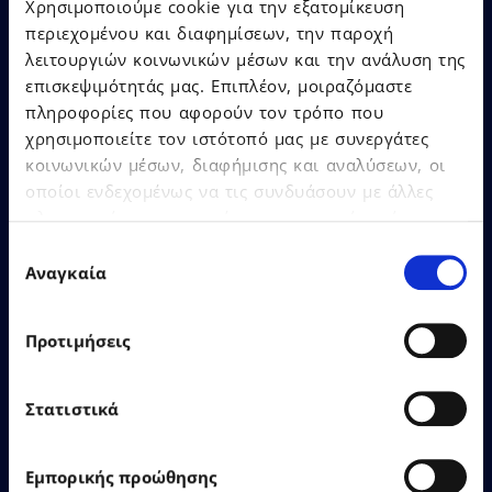
Χρησιμοποιούμε cookie για την εξατομίκευση
περιεχομένου και διαφημίσεων, την παροχή
λειτουργιών κοινωνικών μέσων και την ανάλυση της
21.07.2026
Δελτία Τύπου
επισκεψιμότητάς μας. Επιπλέον, μοιραζόμαστε
πληροφορίες που αφορούν τον τρόπο που
χρησιμοποιείτε τον ιστότοπό μας με συνεργάτες
Ο Όμιλος EPSILONNET
κοινωνικών μέσων, διαφήμισης και αναλύσεων, οι
αναδείχθηκε «SaaS Provider
οποίοι ενδεχομένως να τις συνδυάσουν με άλλες
of the Year», αποσπώντας
πληροφορίες που τους έχετε παραχωρήσει ή τις
συνολικά 12 βραβεία στα
οποίες έχουν συλλέξει σε σχέση με την από μέρους
Επιλογή
Cloud & SaaS Awards 2026!
σας χρήση των υπηρεσιών τους.
Αναγκαία
συγκατάθεσης
Προτιμήσεις
Στατιστικά
Δείτε Περισσότερα
Εμπορικής προώθησης