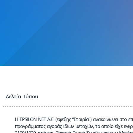
Δελτία Τύπου
Η EPSILON NET Α.Ε. (εφεξής “Εταιρία”) ανακοινώνει στο 
προγράμματος αγοράς ιδίων μετοχών, το οποίο είχε εγκρι
2190/1920, από την Τακτική Γενική Συνέλευση των Μετόχω