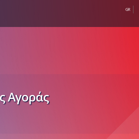
GR
ς Αγοράς