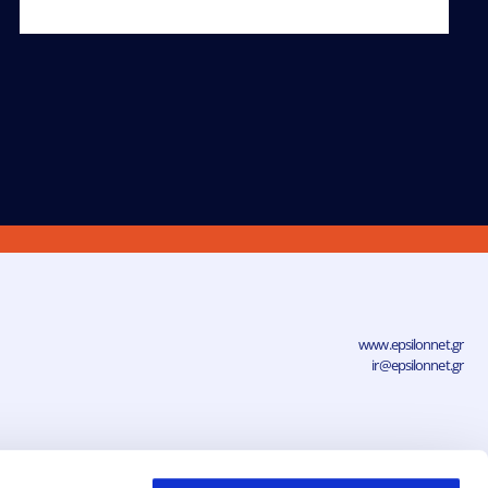
www.epsilonnet.gr
ir@epsilonnet.gr
νηση