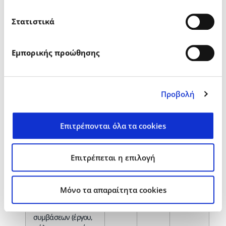
4548/2018.
Στατιστικά
6. Έγκριση αμοιβών
και αποζημιώσεων
των μελών του
Εμπορικής προώθησης
Διοικητικού
Συμβουλίου.
Προβολή
7. Παροχή έγκρισης
για την απόκτηση
ιδίων μετοχών της
Επιτρέπονται όλα τα cookies
Εταιρείας, σύμφωνα
με το άρθρο 49 του
Ν. 4548/2018, όπως
Επιτρέπεται η επιλογή
ισχύει, και παροχή
σχετικών
εξουσιοδοτήσεων.
Mόνο τα απαραίτητα cookies
8. Εγκρίσεις
συμβάσεων (έργου,