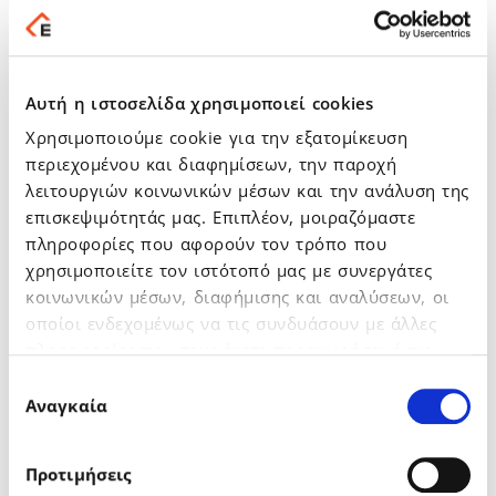
(εταιρικών και
ενοποιημένων) για
την τρέχουσα
χρήση 2020
Αυτή η ιστοσελίδα χρησιμοποιεί cookies
(01.01.2020 –
Χρησιμοποιούμε cookie για την εξατομίκευση
31.12.2020) και
καθορισμός της
περιεχομένου και διαφημίσεων, την παροχή
αμοιβής αυτών.
λειτουργιών κοινωνικών μέσων και την ανάλυση της
επισκεψιμότητάς μας. Επιπλέον, μοιραζόμαστε
5. Υποβολή προς
πληροφορίες που αφορούν τον τρόπο που
συζήτηση και
χρησιμοποιείτε τον ιστότοπό μας με συνεργάτες
ψήφιση της
κοινωνικών μέσων, διαφήμισης και αναλύσεων, οι
Έκθεσης Αποδοχών
οποίοι ενδεχομένως να τις συνδυάσουν με άλλες
της εταιρείας, για
πληροφορίες που τους έχετε παραχωρήσει ή τις
την εταιρική χρήση
οποίες έχουν συλλέξει σε σχέση με την από μέρους
2019 (από
Επιλογή
σας χρήση των υπηρεσιών τους.
01.01.2019 έως
Αναγκαία
συγκατάθεσης
31.12.2019)
σύμφωνα με το
Προτιμήσεις
άρθρο 112 του Ν.