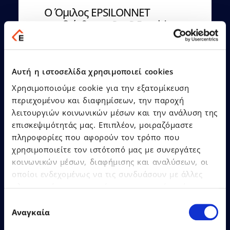
Ο Όμιλος EPSILONNET
αναδείχθηκε «SaaS Provider
of the Year», αποσπώντας
συνολικά 12 βραβεία στα
Cloud & SaaS Awards 2026!
Αυτή η ιστοσελίδα χρησιμοποιεί cookies
Χρησιμοποιούμε cookie για την εξατομίκευση
περιεχομένου και διαφημίσεων, την παροχή
λειτουργιών κοινωνικών μέσων και την ανάλυση της
επισκεψιμότητάς μας. Επιπλέον, μοιραζόμαστε
Δείτε Περισσότερα
πληροφορίες που αφορούν τον τρόπο που
χρησιμοποιείτε τον ιστότοπό μας με συνεργάτες
κοινωνικών μέσων, διαφήμισης και αναλύσεων, οι
οποίοι ενδεχομένως να τις συνδυάσουν με άλλες
πληροφορίες που τους έχετε παραχωρήσει ή τις
οποίες έχουν συλλέξει σε σχέση με την από μέρους
Επιλογή
σας χρήση των υπηρεσιών τους.
Αναγκαία
συγκατάθεσης