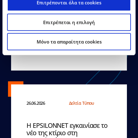
Επιτρέπονται όλα τα cookies
Επιτρέπεται η επιλογή
Mόνο τα απαραίτητα cookies
Δείτε Περισσότερα
26.06.2026
Δελτία Τύπου
Η EPSILONNET εγκαινίασε το
νέο της κτίριο στη