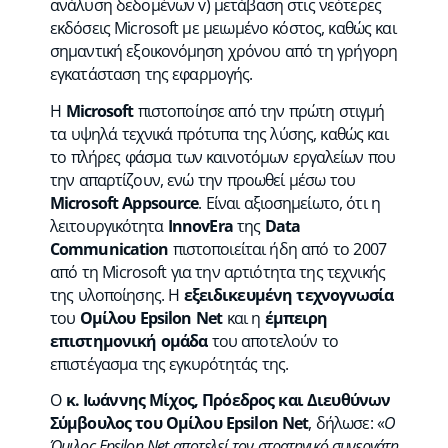
ανάλυση δεδομένων v) μετάβαση στις νεότερες
εκδόσεις Microsoft με μειωμένο κόστος, καθώς και
σημαντική εξοικονόμηση χρόνου από τη γρήγορη
εγκατάσταση της εφαρμογής.
Η
Microsoft
πιστοποίησε από την πρώτη στιγμή
τα υψηλά τεχνικά πρότυπα της λύσης, καθώς και
το πλήρες φάσμα των καινοτόμων εργαλείων που
την απαρτίζουν, ενώ την προωθεί μέσω του
Microsoft Appsource
. Είναι αξιοσημείωτο, ότι η
λειτουργικότητα
InnovEra
της
Data
Communication
πιστοποιείται ήδη από το 2007
από τη Microsoft για την αρτιότητα της τεχνικής
της υλοποίησης. Η
εξειδικευμένη τεχνογνωσία
του
Ομίλου Epsilon Net
και η
έμπειρη
επιστημονική ομάδα
του αποτελούν το
επιστέγασμα της εγκυρότητάς της.
Ο
κ. Ιωάννης Μίχος, Πρόεδρος και Διευθύνων
Σύμβουλος του Ομίλου Epsilon Net
, δήλωσε: «
Ο
Όμιλος Epsilon Net αποτελεί τον στρατηγικό συνεργάτη