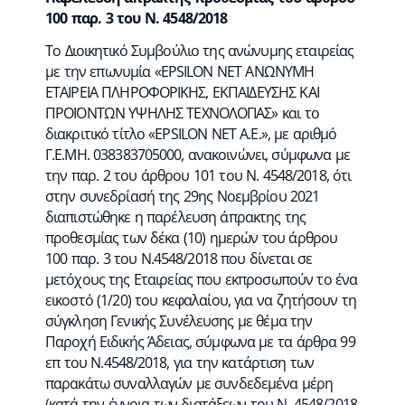
100 παρ. 3 του Ν. 4548/2018
Το Διοικητικό Συμβούλιο της ανώνυμης εταιρείας
με την επωνυμία «EPSILON NET ΑΝΩΝΥΜΗ
ΕΤΑΙΡΕΙΑ ΠΛΗΡΟΦΟΡΙΚΗΣ, ΕΚΠΑΙΔΕΥΣΗΣ ΚΑΙ
ΠΡΟΪΟΝΤΩΝ ΥΨΗΛΗΣ ΤΕΧΝΟΛΟΓΙΑΣ» και το
διακριτικό τίτλο «EPSILON NET A.E.», με αριθμό
Γ.Ε.ΜΗ. 038383705000, ανακοινώνει, σύμφωνα με
την παρ. 2 του άρθρου 101 του Ν. 4548/2018, ότι
στην συνεδρίασή της 29ης Νοεμβρίου 2021
διαπιστώθηκε η παρέλευση άπρακτης της
προθεσμίας των δέκα (10) ημερών του άρθρου
100 παρ. 3 του Ν.4548/2018 που δίνεται σε
μετόχους της Εταιρείας που εκπροσωπούν το ένα
εικοστό (1/20) του κεφαλαίου, για να ζητήσουν τη
σύγκληση Γενικής Συνέλευσης με θέμα την
Παροχή Ειδικής Άδειας, σύμφωνα με τα άρθρα 99
επ του Ν.4548/2018, για την κατάρτιση των
παρακάτω συναλλαγών με συνδεδεμένα μέρη
(κατά την έννοια των διατάξεων του Ν. 4548/2018