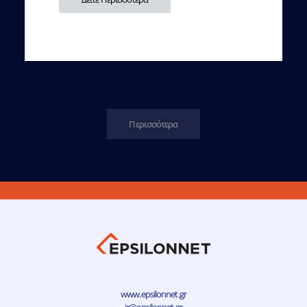
Περισσότερα
www.epsilonnet.gr
ir@epsilonnet.gr