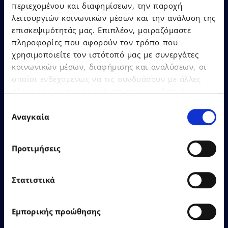
περιεχομένου και διαφημίσεων, την παροχή
21.07.2026
Δελτία Τύπου
λειτουργιών κοινωνικών μέσων και την ανάλυση της
επισκεψιμότητάς μας. Επιπλέον, μοιραζόμαστε
πληροφορίες που αφορούν τον τρόπο που
Ο Όμιλος EPSILONNET
χρησιμοποιείτε τον ιστότοπό μας με συνεργάτες
αναδείχθηκε «SaaS Provider
κοινωνικών μέσων, διαφήμισης και αναλύσεων, οι
of the Year», αποσπώντας
οποίοι ενδεχομένως να τις συνδυάσουν με άλλες
συνολικά 12 βραβεία στα
πληροφορίες που τους έχετε παραχωρήσει ή τις
Cloud & SaaS Awards 2026!
οποίες έχουν συλλέξει σε σχέση με την από μέρους
Επιλογή
σας χρήση των υπηρεσιών τους.
Αναγκαία
συγκατάθεσης
Προτιμήσεις
Δείτε Περισσότερα
Στατιστικά
Εμπορικής προώθησης