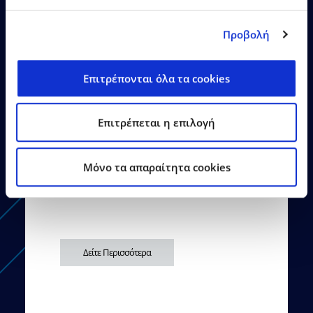
Προβολή
26.06.2026
Δελτία Τύπου
Επιτρέπονται όλα τα cookies
Η EPSILONNET εγκαινίασε το
Επιτρέπεται η επιλογή
νέο της κτίριο στη
Θεσσαλονίκη
Mόνο τα απαραίτητα cookies
Δείτε Περισσότερα