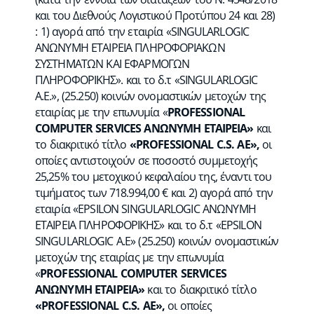
και του Διεθνούς Λογιστικού Προτύπου 24 και 28)
: 1) αγορά από την εταιρία «SINGULARLOGIC
ΑΝΩΝΥΜΗ ΕΤΑΙΡΕΙΑ ΠΛΗΡΟΦΟΡΙΑΚΩΝ
ΣΥΣΤΗΜΑΤΩΝ ΚΑΙ ΕΦΑΡΜΟΓΩΝ
ΠΛΗΡΟΦΟΡΙΚΗΣ». και το δ.τ «SINGULARLOGIC
Α.Ε.», (25.250) κοινών ονομαστικών μετοχών της
εταιρίας με την επωνυμία «
PROFESSIONAL
COMPUTER SERVICES ΑΝΩΝΥΜΗ ΕΤΑΙΡΕΙΑ»
και
το διακριτικό τίτλο
«PROFESSIONAL C.S. AE»,
οι
οποίες αντιστοιχούν σε ποσοστό συμμετοχής
25,25% του μετοχικού κεφαλαίου της, έναντι του
τιμήματος των 718.994,00 € και 2) αγορά από την
εταιρία «EPSILON SINGULARLOGIC ΑΝΩΝΥΜΗ
ΕΤΑΙΡΕΙΑ ΠΛΗΡΟΦΟΡΙΚΗΣ» και το δ.τ «EPSILON
SINGULARLOGIC Α.Ε» (25.250) κοινών ονομαστικών
μετοχών της εταιρίας με την επωνυμία
«
PROFESSIONAL COMPUTER SERVICES
ΑΝΩΝΥΜΗ ΕΤΑΙΡΕΙΑ»
και το διακριτικό τίτλο
«PROFESSIONAL C.S. AE»,
οι οποίες