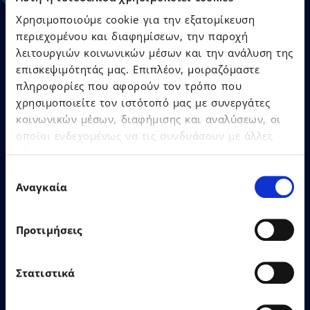
Χρησιμοποιούμε cookie για την εξατομίκευση
περιεχομένου και διαφημίσεων, την παροχή
λειτουργιών κοινωνικών μέσων και την ανάλυση της
επισκεψιμότητάς μας. Επιπλέον, μοιραζόμαστε
21.07.2026
Δελτία Τύπου
πληροφορίες που αφορούν τον τρόπο που
χρησιμοποιείτε τον ιστότοπό μας με συνεργάτες
κοινωνικών μέσων, διαφήμισης και αναλύσεων, οι
Ο Όμιλος EPSILONNET
οποίοι ενδεχομένως να τις συνδυάσουν με άλλες
αναδείχθηκε «SaaS Provider
πληροφορίες που τους έχετε παραχωρήσει ή τις
of the Year», αποσπώντας
οποίες έχουν συλλέξει σε σχέση με την από μέρους
Επιλογή
συνολικά 12 βραβεία στα
σας χρήση των υπηρεσιών τους.
Αναγκαία
συγκατάθεσης
Cloud & SaaS Awards 2026!
Προτιμήσεις
Στατιστικά
Δείτε Περισσότερα