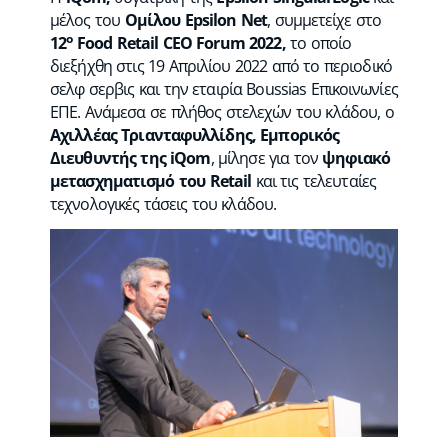
μέλος του
O
μίλου
Epsilon
Net
, συμμετείχε στο
ο
12
Food
Retail
CEO
Forum
2022
,
το οποίο
διεξήχθη στις 19 Απριλίου 2022 από το περιοδικό
σελφ σερβις και την εταιρία Boussias Επικοινωνίες
ΕΠΕ. Ανάμεσα σε πλήθος στελεχών του κλάδου, ο
Αχιλλέας Τριανταφυλλίδης, Εμπορικός
Διευθυντής της iQom
, μίλησε για τον
ψηφιακό
μετασχηματισμό του
R
etail
και τις τελευταίες
τεχνολογικές τάσεις του κλάδου.