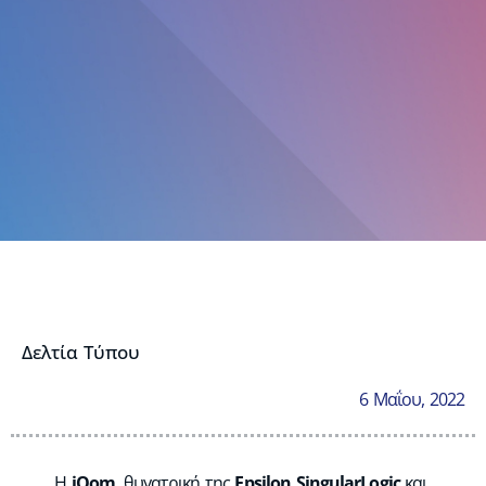
Δελτία Τύπου
6 Μαΐου, 2022
Η
iQom
,
θυγατρική της
Epsilon
SingularLogic
και