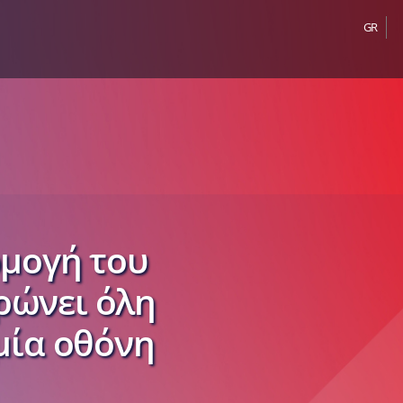
GR
ρμογή του
ρώνει όλη
μία οθόνη