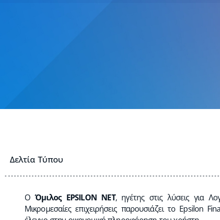
Δελτία Τύπου
Ο
Όμιλος
EPSILON NET
, ηγέτης στις λύσεις για Λο
Μικρομεσαίες επιχειρήσεις παρουσιάζει το Epsilon Fin
έλεγχο στην οικονομική πληροφόρηση του χρήστη
.