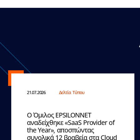
21.07.2026
Δελτία Τύπου
Ο Όμιλος EPSILONNET
αναδείχθηκε «SaaS Provider of
the Year», αποσπώντας
συνολικά 12 βραβεία στα Cloud