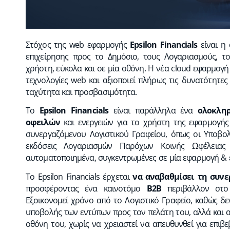
Στόχος της web εφαρμογής
Epsilon Financials
είναι η 
επιχείρησης προς το Δημόσιο, τους Λογαριασμούς, το
χρήστη, εύκολα και σε μία οθόνη. H νέα cloud εφαρμογή E
τεχνολογίες web και αξιοποιεί πλήρως τις δυνατότητες
ταχύτητα και προσβασιμότητα.
Το
Epsilon Financials
είναι παράλληλα ένα
ολοκλη
οφειλών
και ενεργειών για το χρήστη της εφαρμογής (
συνεργαζόμενου Λογιστικού Γραφείου, όπως οι Υποβολ
εκδόσεις Λογαριασμών Παρόχων Κοινής Ωφέλειας
αυτοματοποιημένα, συγκεντρωμένες σε μία εφαρμογή & 
Το Epsilon Financials έρχεται
να αναβαθμίσει τη συνε
προσφέροντας ένα καινοτόμο
Β2Β
περιβάλλον στο 
Εξοικονομεί χρόνο από το Λογιστικό Γραφείο, καθώς δ
υποβολής των εντύπων προς τον πελάτη του, αλλά και α
οθόνη του, χωρίς να χρειαστεί να απευθυνθεί για επιβε