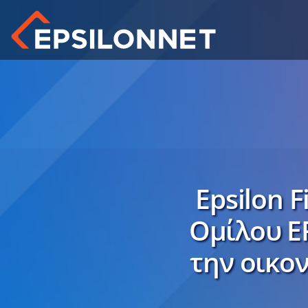
Epsilon 
Ομίλου E
την οικο