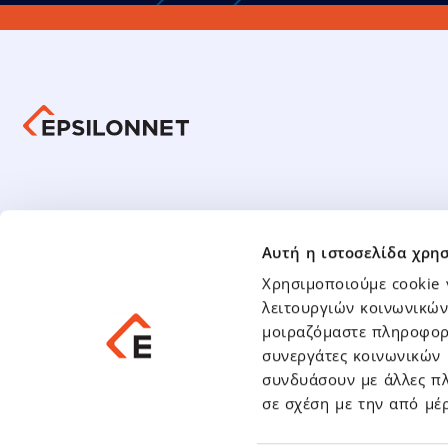
Οικον
Ενημέρωση Επενδυτών
Αυτή η ιστοσελίδα χρησ
Οικονομι
Υποχρεωτική Δημόσια Πρόταση
Χρησιμοποιούμε cookie 
Οικονομι
Παρουσιάσεις – Αναλύσεις
λειτουργιών κοινωνικών
Μετοχή
μοιραζόμαστε πληροφορί
Γενικές Συνελεύσεις
συνεργάτες κοινωνικών 
Ανακοι
Γνωστοποιήσεις Συναλλαγών
συνδυάσουν με άλλες πλ
Ενημερωτικά Δελτία – Πληροφοριακά Σημειώματα
Δελτία Τ
σε σχέση με την από μέ
Ανακοινώ