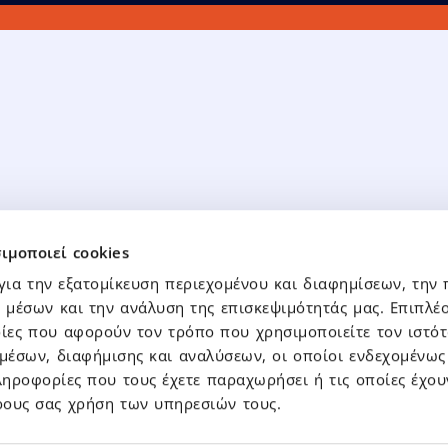
ομική Πληροφόρηση
Εταιρική Διακυβέρ
ιμοποιεί cookies
κά Στοιχεία Ομίλου – Μητρικής
Διοικητικό Συμβούλιο
για την εξατομίκευση περιεχομένου και διαφημίσεων, την
κά Στοιχεία Θυγατρικών
Κώδικες & Πολιτικές
 μέσων και την ανάλυση της επισκεψιμότητάς μας. Επιπλέο
Καταστατικό
ες που αφορούν τον τρόπο που χρησιμοποιείτε τον ιστότ
μέσων, διαφήμισης και αναλύσεων, οι οποίοι ενδεχομένως 
νώσεις – Δελτία Τύπου
ηροφορίες που τους έχετε παραχωρήσει ή τις οποίες έχου
Επικοινωνία
ύπου
ρους σας χρήση των υπηρεσιών τους.
σεις Χ.Α.
Επικοινωνία – Τμήμα Επε