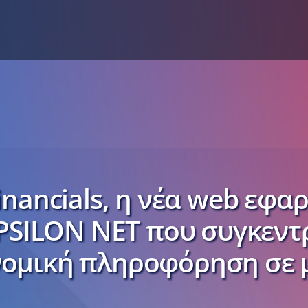
Financials, η νέα web εφα
PSILON NET που συγκεντ
νομική πληροφόρηση σε 