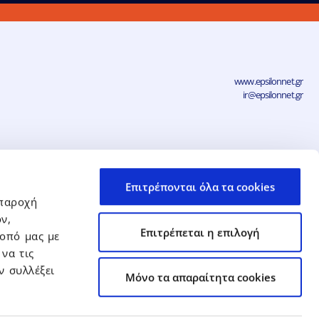
www.epsilonnet.gr
ir@epsilonnet.gr
νηση
Επιτρέπονται όλα τα cookies
Δήλωση Απορρήτου και Προστασίας
Προσωπικών Δεδομένων
 παροχή
ν,
Αρ. ΓΕΜΗ: 038383705000
Επιτρέπεται η επιλογή
οπό μας με
να τις
ν συλλέξει
Mόνο τα απαραίτητα cookies
νδυτικών Σχέσεων