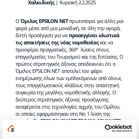
Χαλκιδικής
| Κυριακή 2.2.2025
Ο
Όμιλος
EPSILON
NET
πρωτοπορεί για άλλη μια
φορά μέσα από μια μοναδική, σε όλη την αγορά,
διττή προσέγγιση για να
προσεγγίσει ολιστικά
τις απαιτήσεις της νέας νομοθεσίας
και να
ο
προσφέρει πραγματικές, 360
λύσεις στους
επαγγελματίες του Τουρισμού και της Εστίασης. Ο
πρώτος στρατηγικός άξονας αποδεικνύει ότι ο
Όμιλος EPSILON NET αποτελεί τον φάρο
ενημέρωσης όλων των εμπλεκόμενων από όλους
τους επαγγελματικούς κλάδους στην απαιτητική
συγκυρία της μεγάλης νομοθετικής αλλαγής. Ο
δεύτερος στρατηγικός άξονας προσέγγισης
αναφέρεται στις τεχνολογίες αιχμής του Ομίλου,
οι οποίες εφαρμόστηκαν στη Νο 1 λύση της
αγοράς. Το
EPSILON SMART ERGANI ADVANCED
,
η πλέον αναβαθμισμένη cloud υπηρεσία αποτελεί
τη μοναδική λύση της αγοράς που συνδέει online