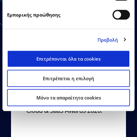
Ανακοινώσεις - Δελτία
Τύπου
Εμπορικής προώθησης
Προβολή
Επιτρέπονται όλα τα cookies
21.07.2026
Δελτία Τύπου
Επιτρέπεται η επιλογή
Ο Όμιλος EPSILONNET
αναδείχθηκε «SaaS Provider
of the Year», αποσπώντας
Mόνο τα απαραίτητα cookies
συνολικά 12 βραβεία στα
Cloud & SaaS Awards 2026!