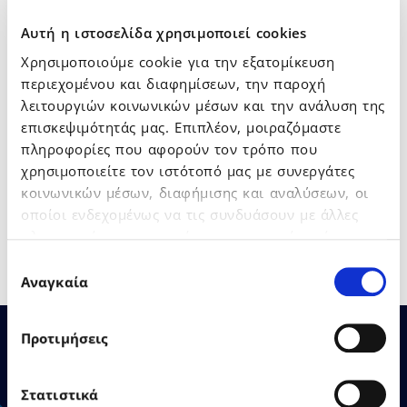
Εργαζόμενο, Εργοδότη και Λογιστή και έχει ήδη
κερδίσει την εμπιστοσύνη πάνω από 60.000
Αυτή η ιστοσελίδα χρησιμοποιεί cookies
επαγγελματιών
. Προσφέρει νέες και
Χρησιμοποιούμε cookie για την εξατομίκευση
πρωτοποριακές λειτουργικότητες που
περιεχομένου και διαφημίσεων, την παροχή
διασφαλίζουν πλήρως τον εργοδότη σε θέματα
λειτουργιών κοινωνικών μέσων και την ανάλυση της
αποφυγής λαθών και κυρώσεων. Επιπλέον, είναι η
επισκεψιμότητάς μας. Επιπλέον, μοιραζόμαστε
μόνη λύση που συνδέεται σε πραγματικό χρόνο
πληροφορίες που αφορούν τον τρόπο που
με την εφαρμογή μισθοδοσίας που χρησιμοποιεί
χρησιμοποιείτε τον ιστότοπό μας με συνεργάτες
η επιχείρηση ή το λογιστικό γραφείο που την
κοινωνικών μέσων, διαφήμισης και αναλύσεων, οι
εξυπηρετεί.
οποίοι ενδεχομένως να τις συνδυάσουν με άλλες
πληροφορίες που τους έχετε παραχωρήσει ή τις
οποίες έχουν συλλέξει σε σχέση με την από μέρους
Επιλογή
σας χρήση των υπηρεσιών τους.
Αναγκαία
συγκατάθεσης
Προτιμήσεις
Στατιστικά