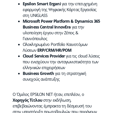
Epsilon Smart Ergani
για την επιτυχημένη
εφαρμογή της Ψηφιακής Κάρτας Εργασίας
στη UNIGLASS
Microsoft Power Platform & Dynamics 365
Business Central InnovEra
για την
υλοποίηση έργου στην Ζέπος &
Γιαννόπουλος
Ολοκληρωμένο Portfolio Καινοτόμων
Λύσεων
ERP/CRM/HR/PO
M
Cloud Services Provider
για τις cloud λύσεις
που ενισχύουν την ανταγωνιστικότητα των
ελληνικών επιχειρήσεων
Business Growth
για τη στρατηγική
συνεχούς ανάπτυξης
Ο Όμιλος EPSILON NET ήταν, επιπλέον, ο
Χορηγός Τίτλου
στην εκδήλωση,
επιβεβαιώνοντας έμπρακτα τη δέσμευσή του
στην υποστήριξη πρωτοβουλιών που προάγουν