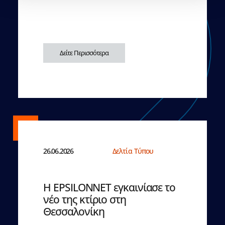
Δείτε Περισσότερα
26.06.2026
Δελτία Τύπου
Η EPSILONNET εγκαινίασε το
νέο της κτίριο στη
Θεσσαλονίκη