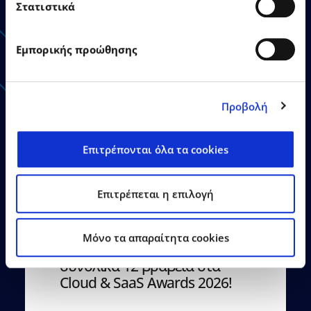
Στατιστικά
Ανακοινώσεις - Δελτία
Τύπου
Εμπορικής προώθησης
Προβολή
Επιτρέπονται όλα τα cookies
21.07.2026
Δελτία Τύπου
Επιτρέπεται η επιλογή
Ο Όμιλος EPSILONNET
αναδείχθηκε «SaaS Provider
Mόνο τα απαραίτητα cookies
of the Year», αποσπώντας
συνολικά 12 βραβεία στα
Cloud & SaaS Awards 2026!