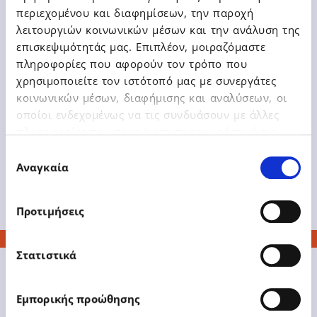
acquisition of all minority shares of
περιεχομένου και διαφημίσεων, την παροχή
its subsidiary DATA
λειτουργιών κοινωνικών μέσων και την ανάλυση της
COMMUNICATION S.A.
επισκεψιμότητάς μας. Επιπλέον, μοιραζόμαστε
πληροφορίες που αφορούν τον τρόπο που
χρησιμοποιείτε τον ιστότοπό μας με συνεργάτες
κοινωνικών μέσων, διαφήμισης και αναλύσεων, οι
οποίοι ενδεχομένως να τις συνδυάσουν με άλλες
πληροφορίες που τους έχετε παραχωρήσει ή τις
Learn More
οποίες έχουν συλλέξει σε σχέση με την από μέρους
Επιλογή
σας χρήση των υπηρεσιών τους.
Αναγκαία
συγκατάθεσης
Προτιμήσεις
Στατιστικά
Εμπορικής προώθησης