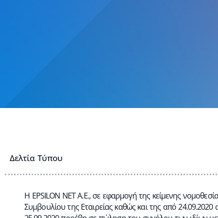
Δελτία Τύπου
Η EPSILON NET Α.Ε., σε εφαρμογή της κείμενης νομοθεσία
Συμβουλίου της Εταιρείας καθώς και της από 24.09.2020 
25.09.2020 προέβη σε πώληση του συνόλου των ιδίων με