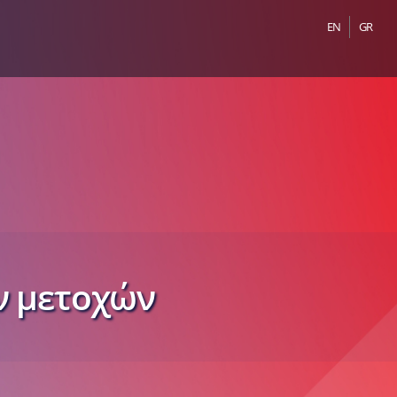
EN
GR
ν μετοχών