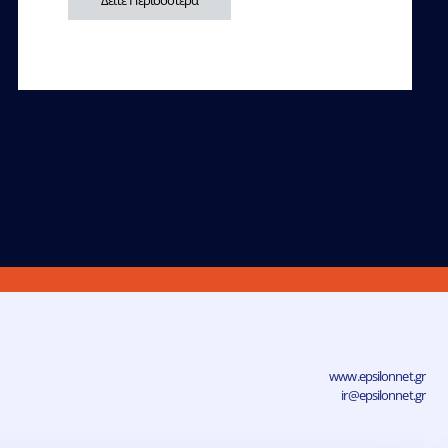
Δείτε Περισσότερα
www.epsilonnet.gr
ir@epsilonnet.gr