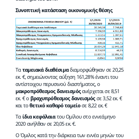
Συνοπτική κατάσταση οικονομικής θέσης
Τα
ταμειακά διαθέσιμα
διαμορφώθηκαν σε 20,25
εκ. €, σημειώνοντας αύξηση 161,28% έναντι του
αντίστοιχου περυσινού διαστήματος, ο
μακροπρόθεσμος δανεισμός
ανέρχεται σε 8,51
εκ. € ο
βραχυπρόθεσμος δανεισμός
σε 3,52 εκ. €
και το
θετικό καθαρό ταμείο
σε 8,22 εκ. €
Τα
ίδια κεφάλαια
του Ομίλου στο εννεάμηνο
2020 ανήλθαν σε 20,05 εκ. €.
Ο Όμιλος κατά την διάρκεια των εννέα μηνών του