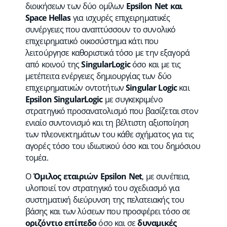
διοικήσεων των δύο ομίλων
Epsilon Net και
Space Hellas
για ισχυρές επιχειρηματικές
συνέργειες που αναπτύσσουν το συνολικό
επιχειρηματικό οικοσύστημα κάτι που
λειτούργησε καθοριστικά τόσο με την εξαγορά
από κοινού της
SingularLogic
όσο και με τις
μετέπειτα ενέργειες δημιουργίας των δύο
επιχειρηματικών οντοτήτων
Singular Logic
και
Epsilon SingularLogic
με συγκεκριμένο
στρατηγικό προσανατολισμό που βασίζεται στον
ενιαίο συντονισμό και τη βέλτιστη αξιοποίηση
των πλεονεκτημάτων του κάθε σχήματος για τις
αγορές τόσο του ιδιωτικού όσο και του δημόσιου
τομέα.
Ο
Όμιλος εταιριών Epsilon Net
, με συνέπεια,
υλοποιεί τον στρατηγικό του σχεδιασμό για
συστηματική διεύρυνση της πελατειακής του
βάσης και των λύσεων που προσφέρει τόσο σε
οριζόντιο επίπεδο
όσο και σε
δυναμικές