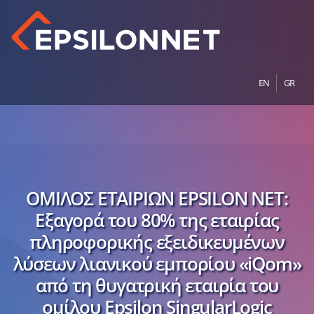
EN
GR
ΟΜΙΛΟΣ ΕΤΑΙΡΙΩΝ EPSILON NET:
Εξαγορά του 80% της εταιρίας
πληροφορικής εξειδικευμένων
λύσεων λιανικού εμπορίου «iQom»
από τη θυγατρική εταιρία του
ομίλου Epsilon SingularLogic