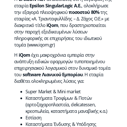
εταιρία
Epsilon SingularLogic Α.Ε.
, ολοκλήρωσε
την εξαγορά πλειοψηφικού
ποσοστού 80%
της
εταιρίας «Α. Τριανταφυλλίδης – Δ. Ζάχος Ο.Ε.» με
διακριτικό τίτλο
iQom
, που δραστηριοποιείται
στην παροχή εξειδικευμένων λύσεων
πληροφορικής σε επιχειρήσεις του ιδιωτικού
τομέα (
www.iqom.gr
)
Η
iQom
έχει μακροχρόνια εμπειρία στην
ανάπτυξη ειδικών εφαρμογών τυποποιημένου
επιχειρησιακού λογισμικού στον δυναμικό τομέα
του
software Λιανικού Εμπορίου
. Η εταιρία
διαθέτει ολοκληρωμένες λύσεις για:
Super Market & Mini market
Καταστήματα Τροφίμων & Ποτών
(αρτοζαχαροπλαστεία, delicatessen,
κρεοπωλεία, καταστήματα μαναβικής κ.α.)
Εστίαση
Καταστήματα Ένδυσης & Υπόδησης