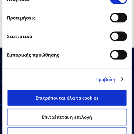
συγκατάθεσης
μεγαλύτερος φορέας
Επιχειρησιακού
Λογισμικού στην Ελλάδα
.
Προτιμήσεις
Στατιστικά
Εμπορικής προώθησης
Ανακοινώσεις - Δελτία
Προβολή
Τύπου
Επιτρέπονται όλα τα cookies
Επιτρέπεται η επιλογή