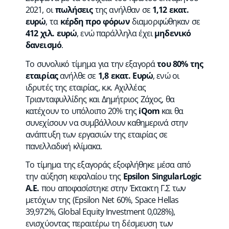
2021, οι
πωλήσεις
της ανήλθαν σε
1,12 εκατ.
ευρώ
, τα
κέρδη προ φόρων
διαμορφώθηκαν σε
412 χιλ. ευρώ
, ενώ παράλληλα έχει
μηδενικό
δανεισμό
.
Το συνολικό τίμημα για την εξαγορά
του 80% της
εταιρίας
ανήλθε σε
1,8 εκατ. Ευρώ
, ενώ οι
ιδρυτές της εταιρίας, κ.κ. Αχιλλέας
Τριανταφυλλίδης και Δημήτριος Ζάχος, θα
κατέχουν το υπόλοιπο 20% της
iQom
και θα
συνεχίσουν να συμβάλλουν καθημερινά στην
ανάπτυξη των εργασιών της εταιρίας σε
πανελλαδική κλίμακα.
Το τίμημα της εξαγοράς εξοφλήθηκε μέσα από
την αύξηση κεφαλαίου της
Epsilon SingularLogic
Α.Ε.
που αποφασίστηκε στην Έκτακτη Γ.Σ των
μετόχων της (Epsilon Net 60%, Space Hellas
39,972%, Global Equity Investment 0,028%),
ενισχύοντας περαιτέρω τη δέσμευση των