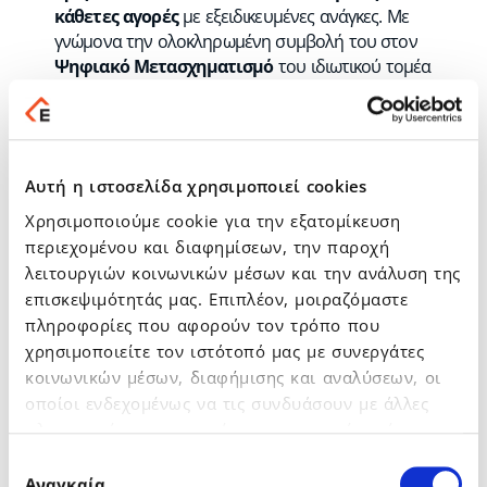
κάθετες αγορές
με εξειδικευμένες ανάγκες. Με
γνώμονα την ολοκληρωμένη συμβολή του στον
Ψηφιακό Μετασχηματισμό
του ιδιωτικού τομέα
& και την σταδιακή επέκτασή του στο εξωτερικό,
παρακολουθεί συστηματικά τις εξελίξεις τόσο στο
επίπεδο της επιχειρηματικότητας & της
τεχνολογίας όσο και στο επίπεδο των νέων
Αυτή η ιστοσελίδα χρησιμοποιεί cookies
δυνατοτήτων χρηματοδότησης που θα
προκύψουν το προσεχές διάστημα από τα
Χρησιμοποιούμε cookie για την εξατομίκευση
χρηματοδοτικά εργαλεία του «Ταμείου
περιεχομένου και διαφημίσεων, την παροχή
Ανάκαμψης και Ανθεκτικότητας» και του
λειτουργιών κοινωνικών μέσων και την ανάλυση της
«ΕΣΠΑ 2021-2027»
.
επισκεψιμότητάς μας. Επιπλέον, μοιραζόμαστε
πληροφορίες που αφορούν τον τρόπο που
Παράλληλα, συνεχίζει με σταθερά βήματα στην
χρησιμοποιείτε τον ιστότοπό μας με συνεργάτες
υλοποίηση τεχνολογικών & επιχειρηματικών
κοινωνικών μέσων, διαφήμισης και αναλύσεων, οι
συνεργασιών με στόχο την αύξηση των μεριδίων
οποίοι ενδεχομένως να τις συνδυάσουν με άλλες
αγοράς και του συνόλου των οικονομικών
πληροφορίες που τους έχετε παραχωρήσει ή τις
μεγεθών του. Στρατηγικός στόχος της διοίκησης
παραμένει η παραγωγή αξίας για το προσωπικό,
οποίες έχουν συλλέξει σε σχέση με την από μέρους
Επιλογή
τους συνεργάτες και του μετόχους σαν ο
σας χρήση των υπηρεσιών τους.
Αναγκαία