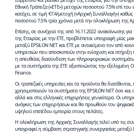
Εθνική Τράπεζα («ΕΤΕ») μετοχών ποσοστού 7.5% επί του
κατέχει, σε τιμή €7.4/μετοχή («Αρχική Συναλλαγή») καθ
ποσοστού 7.5% τρία χρόνια μετά την ολοκλήρωση της Αρ
Επίσης, σε συνέχεια της από 16.11.2022 ανακοίνωσης γ
της Εταιρίας με την ΕΤΕ, προβλέπεται υπογραφή μίας μα
μεταξύ EPSILON ΝΕΤ και ΕΤΕ με αντικείμενο τον από κοι
υπηρεσιών που αποσκοπούν στην ενίσχυση και στήριξη τ
η απευθείας διασύνδεση των πληροφοριακών συστημάτων
με τα συστήματα της ΕΤΕ αξιοποιώντας την εξελιγμένη
Finance.
Οι τραπεζικές υπηρεσίες και τα προϊόντα θα διατίθενται,
χρησιμοποιούν τα συστήματα της EPSILON ΝΕΤ όσο και σε 
αλλά και στις ελληνικές επιχειρήσεις γενικότερα. Οι υπη
ανάγκες των επιχειρήσεων και θα προωθούν τον ψηφια
υψηλού επιπέδου εμπειρία στους πελάτες.
Η ολοκλήρωση της Αρχικής Συναλλαγής τελεί υπό τις συν
υπογραφεί η σύμβαση στρατηγικής συνεργασίας μεταξύ 