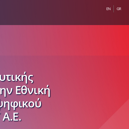
EN
GR
υτικής
ην Εθνική
οψηφικού
Α.Ε.