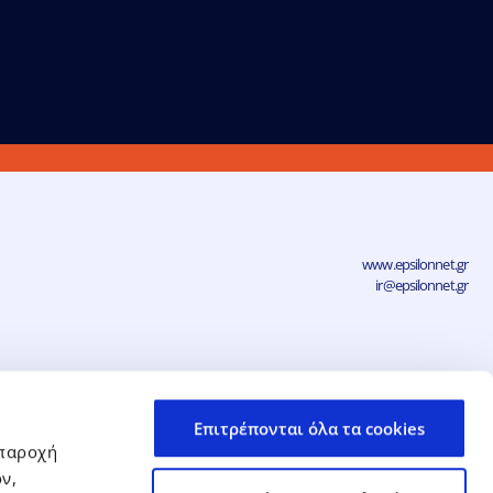
www.epsilonnet.gr
ir@epsilonnet.gr
νηση
Επιτρέπονται όλα τα cookies
Δήλωση Απορρήτου και Προστασίας
Προσωπικών Δεδομένων
 παροχή
ν,
Αρ. ΓΕΜΗ: 038383705000