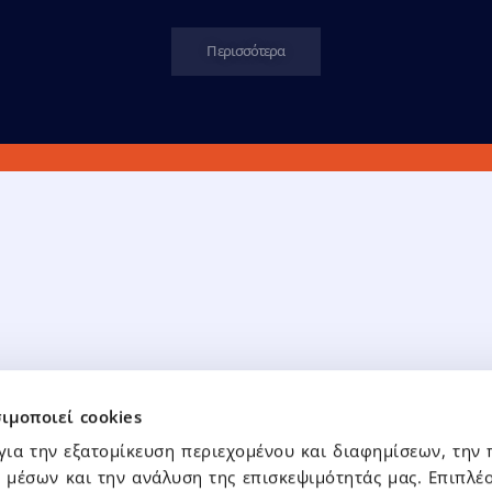
Περισσότερα
ομική Πληροφόρηση
Εταιρική Διακυβέρ
ιμοποιεί cookies
κά Στοιχεία Ομίλου – Μητρικής
Διοικητικό Συμβούλιο
για την εξατομίκευση περιεχομένου και διαφημίσεων, την
κά Στοιχεία Θυγατρικών
Κώδικες & Πολιτικές
 μέσων και την ανάλυση της επισκεψιμότητάς μας. Επιπλέο
Καταστατικό