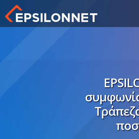
EPSIL
συμφωνία
Τράπεζα
ποσ