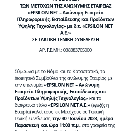
ΤΩΝ ΜΕΤΟΧΩΝ ΤΗΣ ΑΝΩΝΥΜΗΣ ΕΤΑΙΡΕΙΑΣ
«EPSILON NET – Ανώνυμη Εταιρεία
Πληροφορικής, Εκπαίδευσης και Προϊόντων
Υψηλής Τεχνολογίας» με δ.τ. «EPSILON NET
A.E.»
ΣΕ ΤΑΚΤΙΚΗ ΓΕΝΙΚΗ ΣΥΝΕΛΕΥΣΗ
ΑΡ. Γ.Ε.ΜΗ.: 038383705000
Σύμφωνα με το Νόμο και το Καταστατικό, το
Διοικητικό Συμβούλιο της ανώνυμης Εταιρίας με
την επωνυμία
«EPSILON NET – Ανώνυμη
Εταιρεία Πληροφορικής, Εκπαίδευσης και
Προϊόντων Υψηλής Τεχνολογίας»
και το
διακριτικό τίτλο
«EPSILON NET A.E.»
(
εφεξής
η
Εταιρία) καλεί τους κ.κ Μετόχους σε Τακτική
η
Γενική Συνέλευση,
την 30
Ιουνίου 2023, ημέρα
Παρασκευή και ώρα 11:00 π.μ
., στα γραφεία της