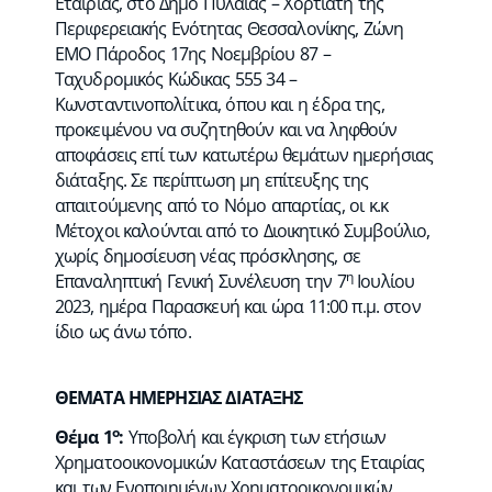
Εταιρίας, στο Δήμο Πυλαίας – Χορτιάτη της
Περιφερειακής Ενότητας Θεσσαλονίκης, Ζώνη
ΕΜΟ Πάροδος 17ης Νοεμβρίου 87 –
Ταχυδρομικός Κώδικας 555 34 –
Κωνσταντινοπολίτικα, όπου και η έδρα της,
προκειμένου να συζητηθούν και να ληφθούν
αποφάσεις επί των κατωτέρω θεμάτων ημερήσιας
διάταξης. Σε περίπτωση μη επίτευξης της
απαιτούμενης από το Νόμο απαρτίας, οι κ.κ
Μέτοχοι καλούνται από το Διοικητικό Συμβούλιο,
χωρίς δημοσίευση νέας πρόσκλησης, σε
η
Επαναληπτική Γενική Συνέλευση την 7
Ιουλίου
2023, ημέρα Παρασκευή και ώρα 11:00 π.μ. στον
ίδιο ως άνω τόπο.
ΘΕΜΑΤΑ ΗΜΕΡΗΣΙΑΣ ΔΙΑΤΑΞΗΣ
ο
Θέμα 1
:
Υποβολή και έγκριση των ετήσιων
Χρηματοοικονομικών Καταστάσεων της Εταιρίας
και των Ενοποιημένων Χρηματοοικονομικών