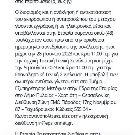
στις περιπτώσεις (α) έως (γ).
Ο διορισμός και η ανάκληση ή αντικατάσταση
του εκπροσώπου ή αντιπροσώπου του μετόχου
γίνονται εγγράφως ή με ηλεκτρονικά μέσα και
υποβάλλονται στην Εταιρία σαράντα οκτώ (48)
τουλάχιστον ώρες πριν από την ορισθείσα
ημερομηνία συνεδρίασης της συνέλευσης, ήτοι
μέχρι την 28η Ιουνίου 2023 και ώρα 11:00 π.μ. για
την αρχική Τακτική Γενική Συνέλευση και μέχρι
την 5η Ιουλίου 2023 και ώρα 11.00 π.μ. για την
Επαναληπτική Γενική Συνέλευση. Η υποβολή των
ανωτέρω εντύπων γίνεται, είτε στο Τμήμα
Εξυπηρέτησης Μετόχων στην Έδρα της Εταιρίας
στο Δήμο Πυλαίας – Χορτιάτη – Θεσσαλονίκη,
Διεύθυνση Ζώνη ΕΜΟ Πάροδος 17ης Νοεμβρίου
87 – Ταχυδρομικός Κώδικας 555 34 –
Κωνσταντινοπολίτικα, είτε στην ηλεκτρονική
διεύθυνση
ir@epsilonnet.gr
.
Η Εταιρία θα καταστήσει διαθέσιμο στην