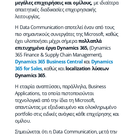
μεγάλες επιχειρήσεις
και ομίλους,
με ιδιαίτερα
απαιτητικές διαδικασίες επιχειρησιακής
λειτουργίας.
H Data Communication αποτελεί έναν από τους
πιο σημαντικούς συνεργάτες της Microsoft, καθώς
έχει υλοποιήσει μέχρι σήμερα
πολλαπλά
επιτυχημένα έργα
Dynamics
365,
(Dynamics
365 Finance & Supply Chain Management),
Dynamics
365
Business
Central
και
Dynamics
365
for
Sales
, καθώς και
localization
λύσεων
Dynamics
365
.
Η εταιρία αναπτύσσει, παράλληλα, Business
Applications, τα οποία πιστοποιούνται
τεχνολογικά από την ίδια τη Microsoft,
απαντώντας με εξειδικευμένο και ολοκληρωμένο
portfolio στις ειδικές ανάγκες κάθε επιχείρησης και
ομίλου.
Σημειώνεται ότι η Data Communication, μετά την