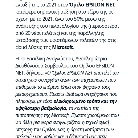
ένταξή της το 2021 στον
Όμιλο EPSILON NET,
κατάφερε σημαντική αύξηση στο τζίρο της σε
σχέση με το 2021, άνω του 50%, μέσω της
ανάπτυξης του πελατολογίου της (περισσότεροι
από 20 νέοι πελάτες) και της παράλληλης
μετάβασης των υφιστάμενων πελατών της στις
cloud λύσεις της
Microsoft
.
Η κα Βασιλική Αναγνώστου, Αναπληρώτρια
Διευθύνουσα Σύμβουλος του Ομίλου EPSILON
NET, δήλωσε: «
Ο Όμιλος
EPSILON NET αποτελεί τον
στρατηγικό συνεργάτη όλων των επιχειρήσεων που
επιθυμούν το επόμενο βήμα στον ψηφιακό τους
μετασχηματισμό. Είμαστε ιδιαίτερα υπερήφανοι που
πληρούμε, με τόσο
ολοκληρωμένο τρόπο και την
υψηλότερη βαθμολογία,
τα κριτήρια της
πιστοποίησης της Microsoft. Είμαστε χαρούμενοι που
για άλλη μια φορά αναγνωρίζεται η τεχνολογική
υπεροχή του Ομίλου μας, η άριστη κατάρτιση των
στελεχών μας, καθώς και η δέσμευσή μας στην