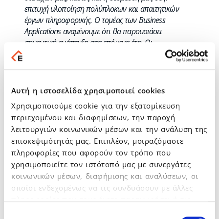
επιτυχή υλοποίηση πολύπλοκων και απαιτητικών
έργων πληροφορικής. Ο τομέας των Business
Applications αναμένουμε ότι θα παρουσιάσει
σημαντική ανάπτυξη στα επόμενα έτη. Οι
εξειδικευμένες ομάδες της Data Communication με τα
ήδη εντυπωσιακά τους αποτελέσματα σε πολλά και
σημαντικά έργα, εκτιμούμε ότι θα παίξουν
πρωταγωνιστικό ρόλο. Συγχαρητήρια σε όλους,
Αυτή η ιστοσελίδα χρησιμοποιεί cookies
συνεχίζουμε
».
Χρησιμοποιούμε cookie για την εξατομίκευση
H κα. Ναντίν Καραλή, Εμπορική Διευθύντρια
περιεχομένου και διαφημίσεων, την παροχή
Εταιρικών Πελατών και Μικρομεσαίων
λειτουργιών κοινωνικών μέσων και την ανάλυση της
Επιχειρήσεων για τη Microsoft Ελλάδας, Κύπρου
επισκεψιμότητάς μας. Επιπλέον, μοιραζόμαστε
και Μάλτας, δήλωσε
: «Συγχαρητήρια στον Όμιλο
πληροφορίες που αφορούν τον τρόπο που
EPSILON NET και τη Data Communication, για τη νέα
χρησιμοποιείτε τον ιστότοπό μας με συνεργάτες
πιστοποίηση τους σε Business Applications. Η
κοινωνικών μέσων, διαφήμισης και αναλύσεων, οι
συγκεκριμένη πιστοποίηση αναδεικνύει την άριστη
οποίοι ενδεχομένως να τις συνδυάσουν με άλλες
τεχνογνωσία, την εμπειρία καθώς και τη δέσμευση του
πληροφορίες που τους έχετε παραχωρήσει ή τις
Ομίλου σε λύσεις Microsoft, μέρος της ευρύτερής μας
οποίες έχουν συλλέξει σε σχέση με την από μέρους
Επιλογή
προσπάθειας για ένα πραγματικά συμπεριληπτικό