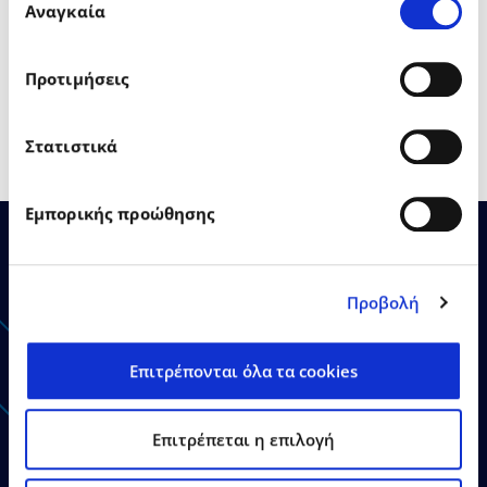
σας χρήση των υπηρεσιών τους.
Αναγκαία
συγκατάθεσης
ψηφιακό μετασχηματισμό που μπορεί να βοηθήσει
κάθε επιχείρηση ανεξαρτήτως μεγέθους ή
ωριμότητας».
Προτιμήσεις
Στατιστικά
Εμπορικής προώθησης
Προβολή
Ανακοινώσεις - Δελτία
Τύπου
Επιτρέπονται όλα τα cookies
Επιτρέπεται η επιλογή