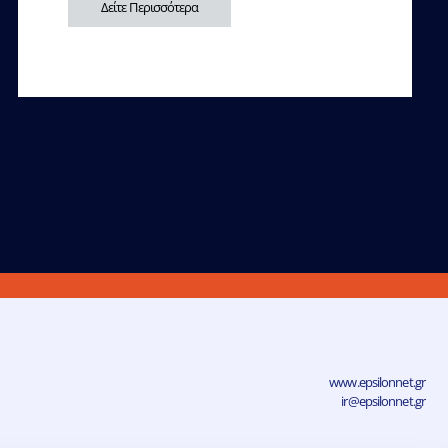
Δείτε Περισσότερα
www.epsilonnet.gr
ir@epsilonnet.gr