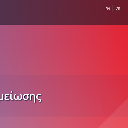
EN
GR
μείωσης