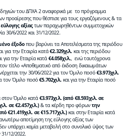
 οδηγιών του ΔΠΧΑ 2 αναφορικά με το πρόγραμμα
των προαίρεσης που θέσπισε για τους εργαζόμενους & τα
ς
εύλογης αξίας
των παραχωρηθέντων συμμετοχικών
 30/6/2022 και 31/12/2022.
μένο έξοδο
που βαρύνει τα Αποτελέσματα της περιόδου
αι για την Εταιρία κατά
€2.329χιλ.
και της περιόδου
ι για την Εταιρία κατά
€4.058χιλ.
, ενώ ταυτόχρονα
τον τίτλο «Αποθεματικό από έκδοση δικαιωμάτων
νέρχεται την 30/06/2022 για τον Όμιλο ποσό
€3.973χιλ.
για τον Όμιλο ποσό
€5.702χιλ.
και για την Εταιρία ποσό
α στον Όμιλο κατά
€3.973χιλ. (από €8.593χιλ. σε
ιλ. σε €2.457χιλ.)
& τα κέρδη προ φόρων
την
από €21.419χιλ. σε €15.717χιλ.)
και στην Εταιρία κατά
ανωτέρω αποτίμηση της εύλογης αξίας των
δεν υπάρχει καμία μεταβολή στο συνολικό ύψος των
 31/12/2022.