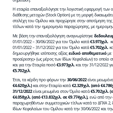
Η εταιρία επαναξιολόγησε την λογιστική εφαρμογή των
διάθεσης μετοχών (Stock Option) με τη μορφή δικαιωμά
στελέχη του Ομίλου και προχώρησε στην αποτίμηση τη
τίτλων κατά την ημερομηνία παραχώρησης, με ημερομηνία
Με βάση την επαναξιολόγηση αναγνωρίστηκε
δεδουλευ
01/01/2022 – 30/06/2022 για τον Όμιλο κατά
€3.973χιλ.
κ
01/01/2022 – 31/12/2022 για τον Όμιλο κατά
€5.702χιλ.
κα
δημιουργήθηκε ισόποσης αξίας
ειδικό αποθεματικό
με 
προαίρεσης» (ως μέρος των Ιδίων Κεφαλαίων) το οποίο α
και για την Εταιρία ποσό
€3.973χιλ.
και την 31/12/2022 
€5.702χιλ
.
Έτσι, τα κέρδη προ φόρων την
30/06/2022
είναι μειωμέν
€4.620χιλ.)
και στην Εταιρία κατά
€2.329χιλ. (από €4.786χ
31/12/2022
είναι μειωμένα στον Όμιλο κατά
€5.702χιλ. (
€4.058χιλ. (από €13.832χιλ. σε €9.774χιλ.),
ενώ από την 
παραχωρηθέντων συμμετοχικών τίτλων κατά το ΔΠΧΑ 2, 
Ιδίων Κεφαλαίων του Ομίλου κατά την 30/06/2022 και την