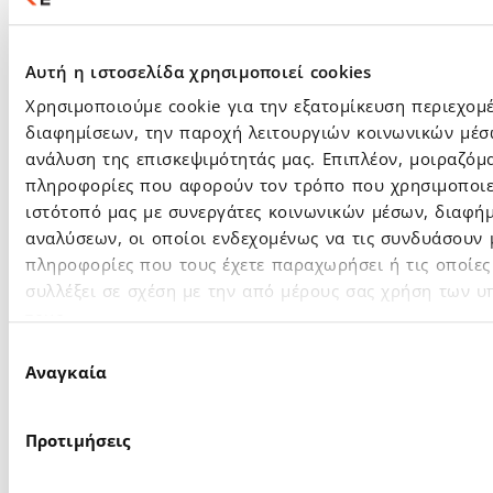
προϊόντων και υπηρεσιών σε συνεργασία με
την ΕΘΝΙΚΗ ΤΡΑΠΕΖΑ (όπως το
Epsilon
Pay
)
στους τομείς του Business Software, του
Αυτή η ιστοσελίδα χρησιμοποιεί cookies
eCommerce και του Fintech
Χρησιμοποιούμε cookie για την εξατομίκευση περιεχομ
την ενίσχυση του ολοκληρωμένου
διαφημίσεων, την παροχή λειτουργιών κοινωνικών μέσ
οικοσυστήματος προστιθέμενης αξίας και
ανάλυση της επισκεψιμότητάς μας. Επιπλέον, μοιραζόμ
την παροχή
«all in one solution»
για τους
πληροφορίες που αφορούν τον τρόπο που χρησιμοποιε
τελικούς πελάτες
την ενίσχυση των λύσεων σε κάθετες
ιστότοπό μας με συνεργάτες κοινωνικών μέσων, διαφήμ
αγορές (
Hospitality
,
Farmacy
,
Retail
&
αναλύσεων, οι οποίοι ενδεχομένως να τις συνδυάσουν 
Fuel
)
πληροφορίες που τους έχετε παραχωρήσει ή τις οποίες
την στρατηγική της συνεχούς αύξησης του
συλλέξει σε σχέση με την από μέρους σας χρήση των 
«
τελικού εσόδου ανά πελάτη
» με την
τους.
παροχή νέων λύσεων & υπηρεσιών
Επιλογή
την σταδιακή ανάπτυξη των εργασιών
του
Αναγκαία
συγκατάθεσης
Ομίλου στο εξωτερικό
μέσω θυγατρικών
εταιριών (Κύπρος & Ρουμανία) και μέσω
διαδικτυακών πωλήσεων (Epsilon
Προτιμήσεις
Hospitality)