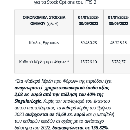
για τα Stock Options του IFRS 2
ΟΙΚΟΝΟΜΙΚΑ ΣΤΟΙΧΕΙΑ
01/01/2023-
01/01/2022-
ΟΜΙΛΟΥ
(χιλ. €)
30/09/2023
30/09/2022
Κύκλος Εργασιών
59.450,28
45.725,15
Καθαρά Κέρδη προ Φόρων *
15.726,10
5.782,37
*Στα «Καθαρά Κέρδη προ Φόρων» της περιόδου έχει
αναγνωριστεί χρηματοοικονομικό έσοδο αξίας
2,03 εκ. ευρώ από την πώληση του 40% της
SingularLogic
. Χωρίς τον υπολογισμό του έκτακτου
αυτού αποτελέσματος, τα καθαρά κέρδη του 9μήνου
2023
ανέρχονται σε 13,69 εκ. ευρώ
και η μεταβολή
των καθαρών κερδών σε σχέση με το αντίστοιχο
διάστημα του 2022,
διαμορφώνεται σε 136,82%.