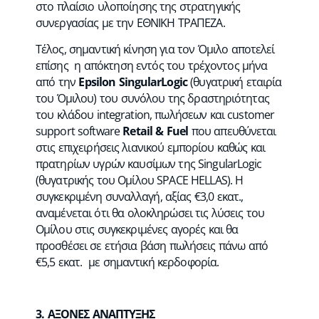
στο πλαίσιο υλοποίησης της στρατηγικής
συνεργασίας με την ΕΘΝΙΚΗ ΤΡΑΠΕΖΑ.
Τέλος, σημαντική κίνηση για τον Όμιλο αποτελεί
επίσης η απόκτηση εντός του τρέχοντος μήνα
από την
Epsilon SingularLogic
(θυγατρική εταιρία
του Όμιλου) του συνόλου της δραστηριότητας
του κλάδου integration, πωλήσεων και customer
support software
Retail & Fuel
που απευθύνεται
στις επιχειρήσεις λιανικού εμπορίου καθώς και
πρατηρίων υγρών καυσίμων της SingularLogic
(θυγατρικής του Ομίλου SPACE HELLAS). Η
συγκεκριμένη συναλλαγή, αξίας €3,0 εκατ.,
αναμένεται ότι θα ολοκληρώσει τις λύσεις του
Ομίλου στις συγκεκριμένες αγορές και θα
προσθέσει σε ετήσια βάση πωλήσεις πάνω από
€5,5 εκατ. με σημαντική κερδοφορία.
3. ΑΞΟΝΕΣ ΑΝΑΠΤΥΞΗΣ