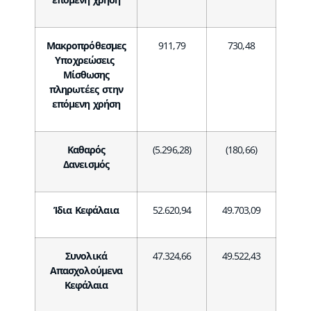
Μακροπρόθεσμες
911,79
730,48
Υποχρεώσεις
Μίσθωσης
πληρωτέες στην
επόμενη χρήση
Καθαρός
(5.296,28)
(180,66)
Δανεισμός
Ίδια Κεφάλαια
52.620,94
49.703,09
Συνολικά
47.324,66
49.522,43
Απασχολούμενα
Κεφάλαια