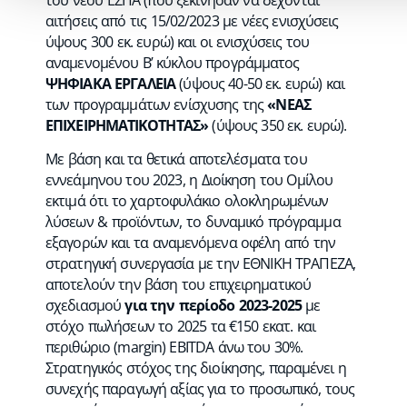
του νέου ΕΣΠΑ (που ξεκίνησαν να δέχονται
αιτήσεις από τις 15/02/2023 με νέες ενισχύσεις
ύψους 300 εκ. ευρώ) και οι ενισχύσεις του
αναμενομένου Β’ κύκλου προγράμματος
ΨΗΦΙΑΚΑ ΕΡΓΑΛΕΙΑ
(ύψους 40-50 εκ. ευρώ) και
των προγραμμάτων ενίσχυσης της
«ΝΕΑΣ
ΕΠΙΧΕΙΡΗΜΑΤΙΚΟΤΗΤΑΣ»
(ύψους 350 εκ. ευρώ).
Με βάση και τα θετικά αποτελέσματα του
εννεάμηνου του 2023, η Διοίκηση του Ομίλου
εκτιμά ότι το χαρτοφυλάκιο ολοκληρωμένων
λύσεων & προϊόντων, το δυναμικό πρόγραμμα
εξαγορών και τα αναμενόμενα οφέλη από την
στρατηγική συνεργασία με την ΕΘΝΙΚΗ ΤΡΑΠΕΖΑ,
αποτελούν την βάση του επιχειρηματικού
σχεδιασμού
για την περίοδο 2023-2025
με
στόχο πωλήσεων το 2025 τα €150 εκατ. και
περιθώριο (margin) EBITDA άνω του 30%.
Στρατηγικός στόχος της διοίκησης, παραμένει η
συνεχής παραγωγή αξίας για τo προσωπικό, τους