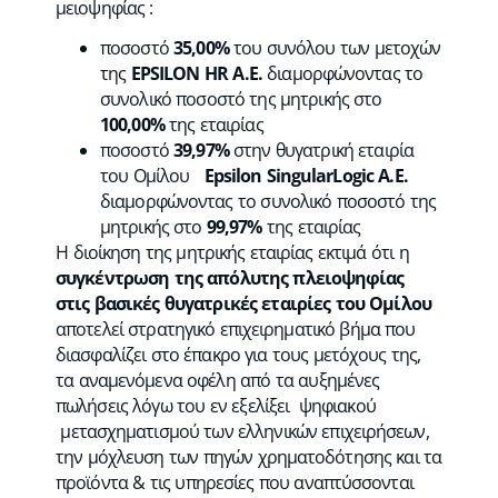
μειοψηφίας :
ποσοστό
35,00%
του συνόλου των μετοχών
της
EPSILON HR A.E.
διαμορφώνοντας το
συνολικό ποσοστό της μητρικής στο
100,00%
της εταιρίας
ποσοστό
39,97%
στην θυγατρική εταιρία
του Ομίλου
Epsilon
SingularLogic
A.E.
διαμορφώνοντας το συνολικό ποσοστό της
μητρικής στο
99,97%
της εταιρίας
Η διοίκηση της μητρικής εταιρίας εκτιμά ότι η
συγκέντρωση της απόλυτης πλειοψηφίας
στις βασικές θυγατρικές εταιρίες του Ομίλου
αποτελεί στρατηγικό επιχειρηματικό βήμα που
διασφαλίζει στο έπακρο για τους μετόχους της,
τα αναμενόμενα οφέλη από τα αυξημένες
πωλήσεις λόγω του εν εξελίξει ψηφιακού
μετασχηματισμού των ελληνικών επιχειρήσεων,
την μόχλευση των πηγών χρηματοδότησης και τα
προϊόντα & τις υπηρεσίες που αναπτύσσονται