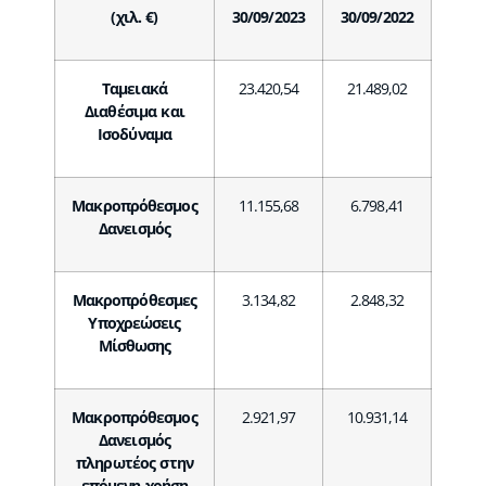
(χιλ. €)
30/09/202
3
30/09/202
2
Ταμειακά
23.420,54
21.489,02
Διαθέσιμα και
Ισοδύναμα
Μακροπρόθεσμος
11.155,68
6.798,41
Δανεισμός
Μακροπρόθεσμες
3.134,82
2.848,32
Υποχρεώσεις
Μίσθωσης
Μακροπρόθεσμος
2.921,97
10.931,14
Δανεισμός
πληρωτέος στην
επόμενη χρήση