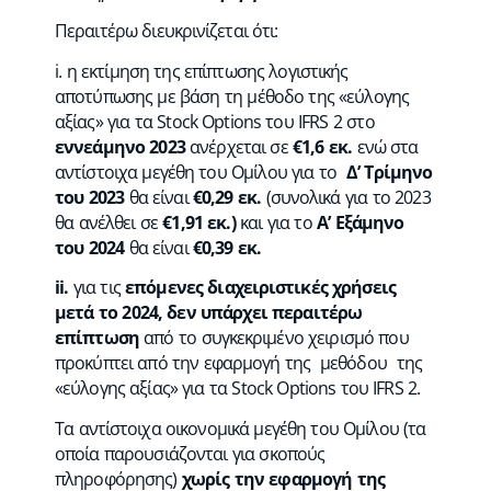
Περαιτέρω διευκρινίζεται ότι:
i. η εκτίμηση της επίπτωσης λογιστικής
αποτύπωσης με βάση τη μέθοδο της «εύλογης
αξίας» για τα Stock Options του IFRS 2 στο
εννεάμηνο 2023
ανέρχεται σε
€1,6 εκ.
ενώ στα
αντίστοιχα μεγέθη του Ομίλου για το
Δ’ Τρίμηνο
του 2023
θα είναι
€0,29 εκ.
(συνολικά για το 2023
θα ανέλθει σε
€1,91 εκ.)
και για το
Α’ Εξάμηνο
του 2024
θα είναι
€0,39 εκ.
ii.
για τις
επόμενες διαχειριστικές χρήσεις
μετά το 2024, δεν υπάρχει περαιτέρω
επίπτωση
από το συγκεκριμένο χειρισμό που
προκύπτει από την εφαρμογή της μεθόδου της
«εύλογης αξίας» για τα Stock Options του IFRS 2.
Tα αντίστοιχα οικονομικά μεγέθη του Ομίλου (τα
οποία παρουσιάζονται για σκοπούς
πληροφόρησης)
χωρίς την εφαρμογή της