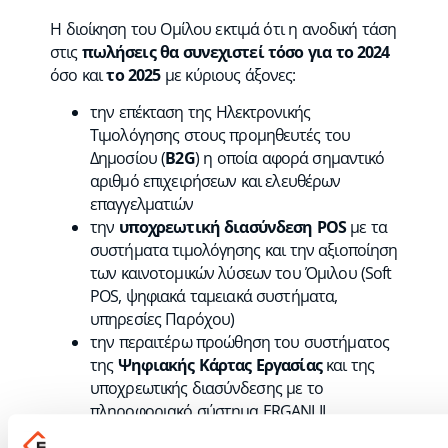
Η διοίκηση του Ομίλου εκτιμά ότι η ανοδική τάση
στις
πωλήσεις θα συνεχιστεί τόσο για το 2024
όσο και
το 2025
με κύριους άξονες:
την επέκταση της Ηλεκτρονικής
Τιμολόγησης στους προμηθευτές του
Δημοσίου (
B
2
G
) η οποία αφορά σημαντικό
αριθμό επιχειρήσεων και ελευθέρων
επαγγελματιών
την
υποχρεωτική διασύνδεση
POS
με τα
συστήματα τιμολόγησης και την αξιοποίηση
των καινοτομικών λύσεων του Όμιλου (Soft
POS, ψηφιακά ταμειακά συστήματα,
υπηρεσίες Παρόχου)
την περαιτέρω προώθηση του συστήματος
της
Ψηφιακής Κάρτας Εργασίας
και της
υποχρεωτικής διασύνδεσης με το
πληροφοριακό σύστημα ERGANI II
την
εξέλιξη του χαρτοφυλακίου