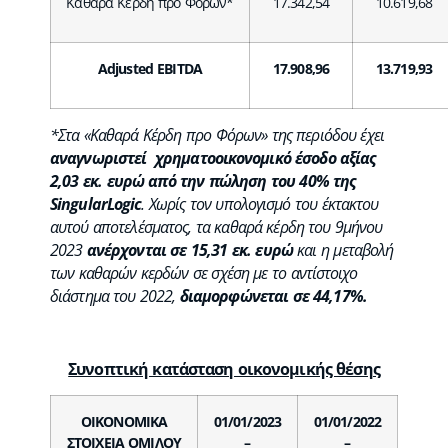
Καθαρά Κέρδη προ Φόρων*
17.342,54
10.619,68
Adjusted EBITDA
17.908,96
13.719,93
*Στα «Καθαρά Κέρδη προ Φόρων» της περιόδου έχει
αναγνωριστεί χρηματοοικονομικό έσοδο αξίας
2,03 εκ. ευρώ από την πώληση του 40% της
SingularLogic
. Χωρίς τον υπολογισμό του έκτακτου
αυτού αποτελέσματος, τα καθαρά κέρδη του 9μήνου
2023
ανέρχονται σε 15,31 εκ. ευρώ
και η μεταβολή
των καθαρών κερδών σε σχέση με το αντίστοιχο
διάστημα του 2022,
διαμορφώνεται σε 44,17%.
Συνοπτική κατάσταση οικονομικής θέσης
ΟΙΚΟΝΟΜΙΚΑ
01/01/202
3
01/01/202
2
ΣΤΟΙΧΕΙΑ ΟΜΙΛΟΥ
–
–