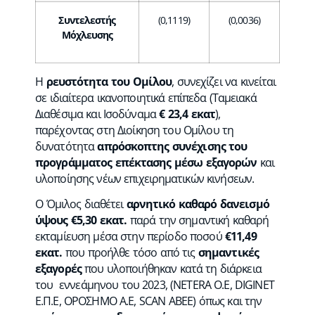
Συντελεστής
(0,1119)
(0,0036)
Μόχλευσης
Η
ρευστότητα
του Ομίλου
, συνεχίζει να κινείται
σε ιδιαίτερα ικανοποιητικά επίπεδα (Ταμειακά
Διαθέσιμα και Ισοδύναμα
€ 23,4 εκατ
),
παρέχοντας στη Διοίκηση του Ομίλου τη
δυνατότητα
απρόσκοπτης συνέχισης του
προγράμματος επέκτασης μέσω εξαγορών
και
υλοποίησης νέων επιχειρηματικών κινήσεων.
Ο Όμιλος διαθέτει
αρνητικό καθαρό δανεισμό
ύψους €5,30 εκατ.
παρά την σημαντική καθαρή
εκταμίευση μέσα στην περίοδο ποσού
€
11,49
εκατ.
που προήλθε τόσο από τις
σημαντικές
εξαγορές
που υλοποιήθηκαν κατά τη διάρκεια
του εννεάμηνου του 2023, (NETERA Ο.Ε, DIGINET
Ε.Π.Ε, ΟΡΟΣΗΜΟ Α.Ε, SCAN ΑBEE) όπως και την