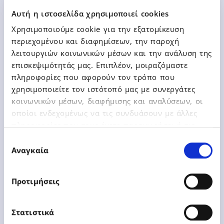
Αυτή η ιστοσελίδα χρησιμοποιεί cookies
Χρησιμοποιούμε cookie για την εξατομίκευση
περιεχομένου και διαφημίσεων, την παροχή
λειτουργιών κοινωνικών μέσων και την ανάλυση της
επισκεψιμότητάς μας. Επιπλέον, μοιραζόμαστε
Learn More
πληροφορίες που αφορούν τον τρόπο που
χρησιμοποιείτε τον ιστότοπό μας με συνεργάτες
κοινωνικών μέσων, διαφήμισης και αναλύσεων, οι
οποίοι ενδεχομένως να τις συνδυάσουν με άλλες
πληροφορίες που τους έχετε παραχωρήσει ή τις
οποίες έχουν συλλέξει σε σχέση με την από μέρους
Επιλογή
σας χρήση των υπηρεσιών τους.
Αναγκαία
συγκατάθεσης
27.03.2018
Press Releases
Προτιμήσεις
Epsilon Net is declared one of
Στατιστικά
the best businesses in Europe at