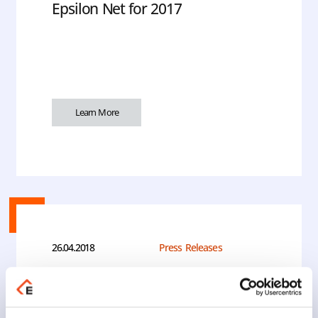
Epsilon Net for 2017
Learn More
26.04.2018
Press Releases
Epsilon Net was ranked 2nd in
the Best Workplace competition