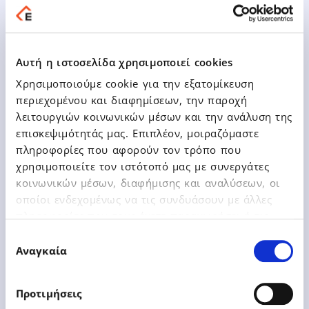
Disclosure of a Corrective Note
Αυτή η ιστοσελίδα χρησιμοποιεί cookies
Χρησιμοποιούμε cookie για την εξατομίκευση
περιεχομένου και διαφημίσεων, την παροχή
λειτουργιών κοινωνικών μέσων και την ανάλυση της
επισκεψιμότητάς μας. Επιπλέον, μοιραζόμαστε
πληροφορίες που αφορούν τον τρόπο που
Learn More
χρησιμοποιείτε τον ιστότοπό μας με συνεργάτες
κοινωνικών μέσων, διαφήμισης και αναλύσεων, οι
οποίοι ενδεχομένως να τις συνδυάσουν με άλλες
πληροφορίες που τους έχετε παραχωρήσει ή τις
οποίες έχουν συλλέξει σε σχέση με την από μέρους
Επιλογή
σας χρήση των υπηρεσιών τους.
Αναγκαία
συγκατάθεσης
31.07.2023
Athex Announcements
Προτιμήσεις