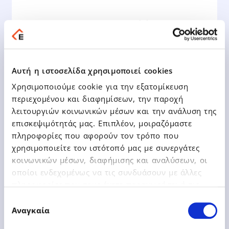
EPSILON NET S.A. Decisions of
the Ordinary General Meeting
30.06.2022
Αυτή η ιστοσελίδα χρησιμοποιεί cookies
Χρησιμοποιούμε cookie για την εξατομίκευση
περιεχομένου και διαφημίσεων, την παροχή
λειτουργιών κοινωνικών μέσων και την ανάλυση της
επισκεψιμότητάς μας. Επιπλέον, μοιραζόμαστε
Learn More
πληροφορίες που αφορούν τον τρόπο που
χρησιμοποιείτε τον ιστότοπό μας με συνεργάτες
κοινωνικών μέσων, διαφήμισης και αναλύσεων, οι
οποίοι ενδεχομένως να τις συνδυάσουν με άλλες
πληροφορίες που τους έχετε παραχωρήσει ή τις
οποίες έχουν συλλέξει σε σχέση με την από μέρους
Επιλογή
σας χρήση των υπηρεσιών τους.
Αναγκαία
συγκατάθεσης
30.06.2022
Athex Announcements