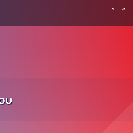
EN
GR
ου