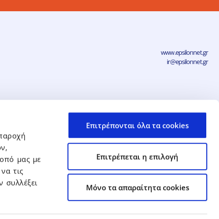
www.epsilonnet.gr
ir@epsilonnet.gr
νηση
Επιτρέπονται όλα τα cookies
Δήλωση Απορρήτου και Προστασίας
Προσωπικών Δεδομένων
 παροχή
ν,
Αρ. ΓΕΜΗ: 038383705000
Επιτρέπεται η επιλογή
οπό μας με
να τις
ν συλλέξει
Mόνο τα απαραίτητα cookies
νδυτικών Σχέσεων