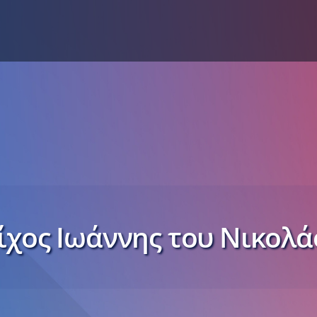
ίχος Ιωάννης του Νικολά