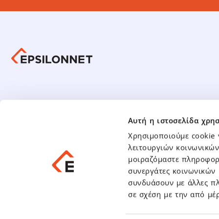
Οικον
Ενημέρωση Επενδυτών
Αυτή η ιστοσελίδα χρησ
Οικονομι
Υποχρεωτική Δημόσια Πρόταση
Χρησιμοποιούμε cookie 
Οικονομι
Παρουσιάσεις – Αναλύσεις
λειτουργιών κοινωνικών
Μετοχή
μοιραζόμαστε πληροφορί
Γενικές Συνελεύσεις
συνεργάτες κοινωνικών 
Ανακοι
Γνωστοποιήσεις Συναλλαγών
συνδυάσουν με άλλες πλ
Ενημερωτικά Δελτία – Πληροφοριακά Σημειώματα
Δελτία Τ
σε σχέση με την από μέ
Ανακοινώ