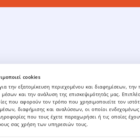
ομική Πληροφόρηση
Εταιρική Διακυβέρ
ιμοποιεί cookies
κά Στοιχεία Ομίλου – Μητρικής
Διοικητικό Συμβούλιο
για την εξατομίκευση περιεχομένου και διαφημίσεων, την
κά Στοιχεία Θυγατρικών
Κώδικες & Πολιτικές
 μέσων και την ανάλυση της επισκεψιμότητάς μας. Επιπλέο
Καταστατικό
ες που αφορούν τον τρόπο που χρησιμοποιείτε τον ιστότ
μέσων, διαφήμισης και αναλύσεων, οι οποίοι ενδεχομένως 
νώσεις – Δελτία Τύπου
ηροφορίες που τους έχετε παραχωρήσει ή τις οποίες έχου
Επικοινωνία
ύπου
ρους σας χρήση των υπηρεσιών τους.
σεις Χ.Α.
Επικοινωνία – Τμήμα Επε