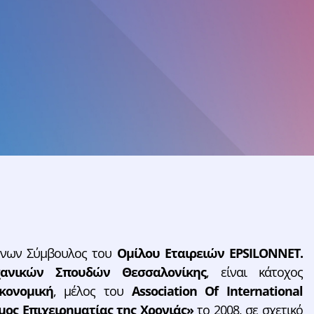
θύνων Σύμβουλος του
Ομίλου Εταιρειών EPSILONNET.
ανικών Σπουδών Θεσσαλονίκης
, είναι κάτοχος
κονομική
, μέλος του
Association Of International
μος Επιχειρηματίας της Χρονιάς»
το 2008, σε σχετικό