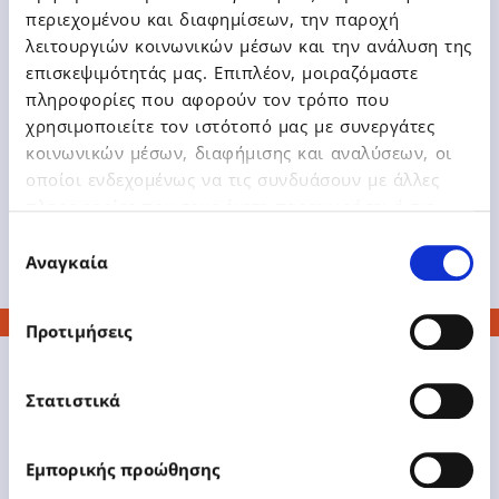
Net στα Accounting Awards
περιεχομένου και διαφημίσεων, την παροχή
λειτουργιών κοινωνικών μέσων και την ανάλυση της
επισκεψιμότητάς μας. Επιπλέον, μοιραζόμαστε
πληροφορίες που αφορούν τον τρόπο που
χρησιμοποιείτε τον ιστότοπό μας με συνεργάτες
κοινωνικών μέσων, διαφήμισης και αναλύσεων, οι
Δείτε Περισσότερα
οποίοι ενδεχομένως να τις συνδυάσουν με άλλες
πληροφορίες που τους έχετε παραχωρήσει ή τις
οποίες έχουν συλλέξει σε σχέση με την από μέρους
Επιλογή
σας χρήση των υπηρεσιών τους.
Αναγκαία
συγκατάθεσης
Προτιμήσεις
Στατιστικά
Εμπορικής προώθησης
www.epsilonnet.gr