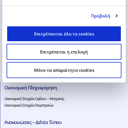
ir@epsilonnet.gr
Προβολή
Ενημέρωση Επενδυτών
Επιτρέπονται όλα τα cookies
Υποχρεωτική Δημόσια Πρόταση
Παρουσιάσεις – Αναλύσεις
Επιτρέπεται η επιλογή
Μετοχή
Γενικές Συνελεύσεις
Γνωστοποιήσεις Συναλλαγών
Mόνο τα απαραίτητα cookies
Ενημερωτικά Δελτία – Πληροφοριακά Σημειώματα
Οικονομική Πληροφόρηση
Οικονομικά Στοιχεία Ομίλου – Μητρικής
Οικονομικά Στοιχεία Θυγατρικών
Ανακοινώσεις – Δελτία Τύπου