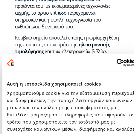
προϊόντα του, με ενσωματωμένες τεχνολογίες
αιχμής, το άρτιο επίπεδο παρεχόμενων
υπηρεσιών και η υψηλή τεχνογνωσία του
ανθρώπινου δυναμικού του.
Κομβικό σημείο αποτελεί επίσης, η κυρίαρχη θέση
της εταιρείας στο κομμάτι της
ηλεκτρονικής
τιμολόγησης
και των ηλεκτρονικών βιβλίων
myDATA
της ΑΑΔΕ.
Η μετάβαση στην ψηφιακή εποχή, αποτελεί
πρόκληση για όλες τις επιχειρήσεις και ο Όμιλος
συμμετέχει καθοριστικά στις εξελίξεις,
Αυτή η ιστοσελίδα χρησιμοποιεί cookies
ενισχύοντας τον στρατηγικό του στόχο για
Χρησιμοποιούμε cookie για την εξατομίκευση περιεχομ
διεύρυνση του μεριδίου αγοράς, με ταυτόχρονη
και διαφημίσεων, την παροχή λειτουργιών κοινωνικών
επίτευξη αυξανόμενων επιδόσεων στα οικονομικά
μέσων και την ανάλυση της επισκεψιμότητάς μας.
του αποτελέσματα.
Επιπλέον, μοιραζόμαστε πληροφορίες που αφορούν το
Ο κ.
Μίχος Ιωάννης
Πρόεδρος του Διοικητικού
τρόπο που χρησιμοποιείτε τον ιστότοπό μας με
Συμβουλίου και Διευθύνων Σύμβουλος της
συνεργάτες κοινωνικών μέσων, διαφήμισης και αναλύσ