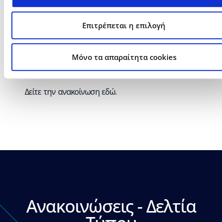
εταιρία πληροφορικής στον τομέα του
επιχειρηματικού λογισμικού στην Ελλάδα
».
Επιτρέπεται η επιλογή
Για περισσότερες πληροφορίες, παρακαλούμε
Mόνο τα απαραίτητα cookies
επικοινωνήστε: Τμήμα Επενδυτικών σχέσεων:
Τηλ.+30211 5007000 – email:
ir@epsilonnet.gr
Δείτε την ανακοίνωση
εδώ
.
Ανακοινώσεις - Δελτία