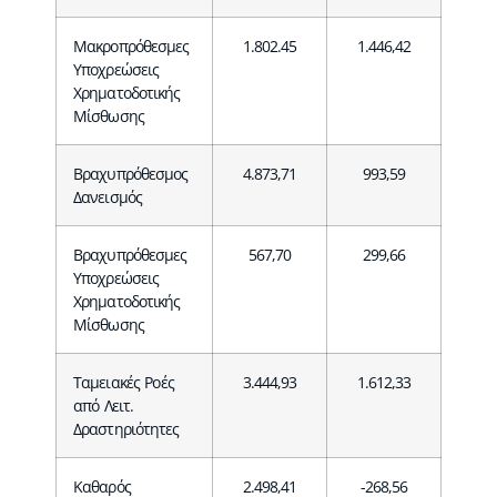
Μακροπρόθεσμες
1.802.45
1.446,42
Υποχρεώσεις
Χρηματοδοτικής
Μίσθωσης
Βραχυπρόθεσμος
4.873,71
993,59
Δανεισμός
Βραχυπρόθεσμες
567,70
299,66
Υποχρεώσεις
Χρηματοδοτικής
Μίσθωσης
Ταμειακές Ροές
3.444,93
1.612,33
από Λειτ.
Δραστηριότητες
Καθαρός
2.498,41
-268,56