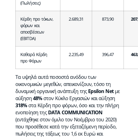
(Πωλήσεις)
Κέρδη προ τόκων,
2.689,31
873,90
207
φόρων και
αποσβέσεων
(EBITDA)
Καθαρά Κέρδη
2.235,49
396,47
463
προ Φόρων
Τα υψηλά αυτά ποσοστά ανόδου των
οικονομικών μεγεθών, απεικονίζουν, τόσο τη
δυναμική οργανική ανάπτυξη της
Epsilon Net
με
αύξηση
48%
στον Κύκλο Εργασιών και αύξηση
318%
στα Κέρδη προ φόρων, όσο και την πλήρη
ενοποίηση της
DATA
COMMUNICATION
(εντάχθηκε στον όμιλο τον Νοέμβριο του 2020)
που προσέθεσε κατά την εξεταζόμενη περίοδο,
πωλήσεις της τάξεως του 1,6 εκ Ευρώ και