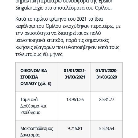
σημαντική περαιτέρω συνεισφορά της Epsilon
SingularLogic στα αποτελέσματα του Ομίλου..
Κατά το πρώτο τρίμηνο του 2021 τα ίδια
κεφάλαια του Ομίλου ενισχύθηκαν περαιτέρω, με
την ρευστότητα να διατηρείται σε πολύ
ικανοποιητικά επίπεδα, παρά τις σημαντικές
κινήσεις εξαγορών που υλοποιήθηκαν κατά τους
τελευταίους έξι μήνες.
ΟΙΚΟΝΟΜΙΚΑ
01/01/2021-
01/01/2020-
ΣΤΟΙΧΕΙΑ
31/03/2021
31/03/2020
ΟΜΙΛΟΥ
(χιλ. €)
Ταμειακά
13.961,26
8.531,77
Διαθέσιμα και
Ισοδύναμα
Μακροπρόθεσμος
9.215,81
5.523,54
Δανεισμός