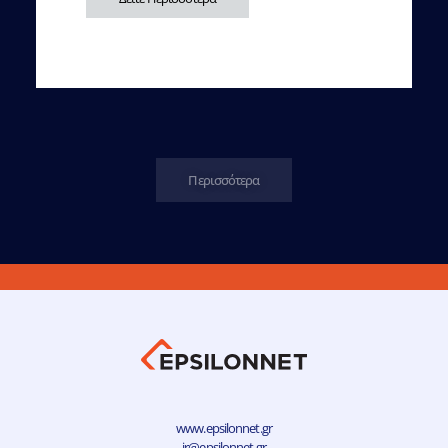
Περισσότερα
www.epsilonnet.gr
ir@epsilonnet.gr