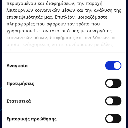
περιεχομένου και διαφημίσεων, την παροχή
λειτουργιών κοινωνικών μέσων και την ανάλυση της
επισκεψιμότητάς μας. Επιπλέον, μοιραζόμαστε
πληροφορίες που αφορούν τον τρόπο που
26.06.2026
Δελτία Τύπου
χρησιμοποιείτε τον ιστότοπό μας με συνεργάτες
κοινωνικών μέσων, διαφήμισης και αναλύσεων, οι
οποίοι ενδεχομένως να τις συνδυάσουν με άλλες
Η EPSILONNET εγκαινίασε το
πληροφορίες που τους έχετε παραχωρήσει ή τις
νέο της κτίριο στη
οποίες έχουν συλλέξει σε σχέση με την από μέρους
Επιλογή
Θεσσαλονίκη
σας χρήση των υπηρεσιών τους.
Αναγκαία
συγκατάθεσης
Προτιμήσεις
Στατιστικά
Δείτε Περισσότερα
Εμπορικής προώθησης