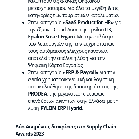
καλύπτουν τις ανάγκες ψηφιακού
μετασχηματισμού για όλα τα μεγέθη & τις
κατηγορίες των τουριστικών καταλυμάτων
Στην κατηγορία
«
SaaS
Product
for
HR
»
για
την έξυπνη Cloud Λύση της Epsilon HR,
Epsilon Smart Ergani
. Mε την απλότητα
των λειτουργιών της, την ευχρηστία και
τους αυτόματους ελέγχους κανόνων,
αποτελεί την απόλυτη λύση για την
Ψηφιακή Κάρτα Εργασίας.
Στην κατηγορία
«
ERP
&
Payroll
»
για την
ενιαία χρηματοοικονομική και λογιστική
παρακολούθηση της δραστηριότητας της
PRODEA
, της μεγαλύτερης εταιρίας
επενδύσεων ακινήτων στην Ελλάδα, με τη
λύση
PYLON
ERP
Hybrid
.
Δύο Ασημένιες διακρίσεις στα
Supply
Chain
Awards
2023