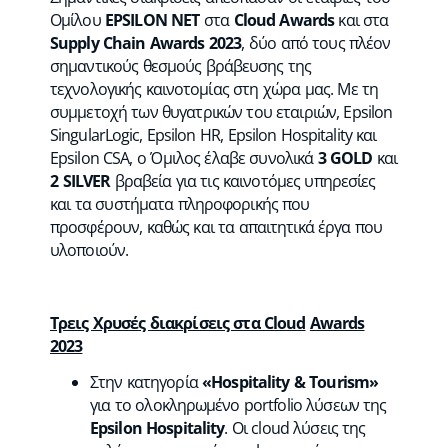
Oμίλου
EPSILON
NET
στα
Cloud
Awards
και στα
Supply
Chain
Awards
2023
, δύο από τους πλέον
σημαντικούς θεσμούς βράβευσης της
τεχνολογικής καινοτομίας στη χώρα μας. Με τη
συμμετοχή των θυγατρικών του εταιριών, Epsilon
SingularLogic, Epsilon HR, Epsilon Hospitality και
Epsilon CSA, o Όμιλος έλαβε συνολικά
3
GOLD
και
2
SILVER
βραβεία για τις καινοτόμες υπηρεσίες
και τα συστήματα πληροφορικής που
προσφέρουν, καθώς και τα απαιτητικά έργα που
υλοποιούν.
Τρεις Χρυσές διακρίσεις στα
Cloud
Awards
2023
Στην κατηγορία
«
Hospitality
&
Tourism
»
για το ολοκληρωμένο portfolio λύσεων της
Epsilon
Hospitality
. Οι cloud λύσεις της