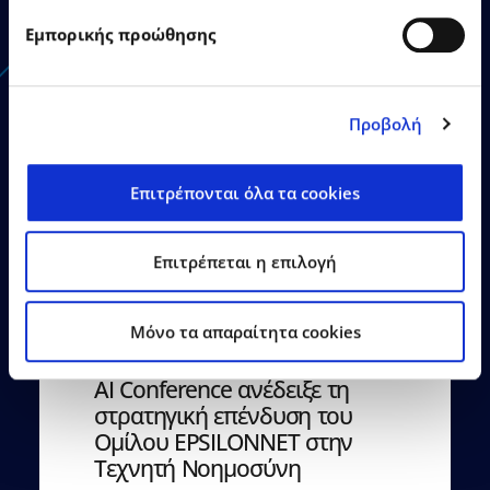
Εμπορικής προώθησης
Δείτε Περισσότερα
Προβολή
Επιτρέπονται όλα τα cookies
22.06.2026
Δελτία Τύπου
Επιτρέπεται η επιλογή
Mόνο τα απαραίτητα cookies
EPSILON SINGULARLOGIC: Ως
Χρυσός Χορηγός στο Agentic
AI Conference ανέδειξε τη
στρατηγική επένδυση του
Ομίλου EPSILONNET στην
Τεχνητή Νοημοσύνη