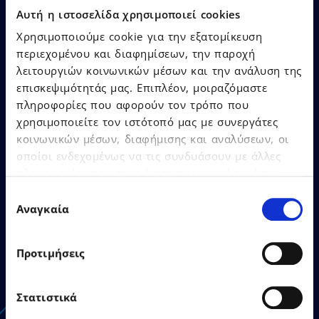
Αυτή η ιστοσελίδα χρησιμοποιεί cookies
Δείτε Περισσότερα
Χρησιμοποιούμε cookie για την εξατομίκευση
περιεχομένου και διαφημίσεων, την παροχή
λειτουργιών κοινωνικών μέσων και την ανάλυση της
επισκεψιμότητάς μας. Επιπλέον, μοιραζόμαστε
πληροφορίες που αφορούν τον τρόπο που
χρησιμοποιείτε τον ιστότοπό μας με συνεργάτες
κοινωνικών μέσων, διαφήμισης και αναλύσεων, οι
οποίοι ενδεχομένως να τις συνδυάσουν με άλλες
26.06.2026
Δελτία Τύπου
πληροφορίες που τους έχετε παραχωρήσει ή τις
οποίες έχουν συλλέξει σε σχέση με την από μέρους
Επιλογή
Η EPSILONNET εγκαινίασε το
σας χρήση των υπηρεσιών τους.
Αναγκαία
συγκατάθεσης
νέο της κτίριο στη
Θεσσαλονίκη
Προτιμήσεις
Στατιστικά