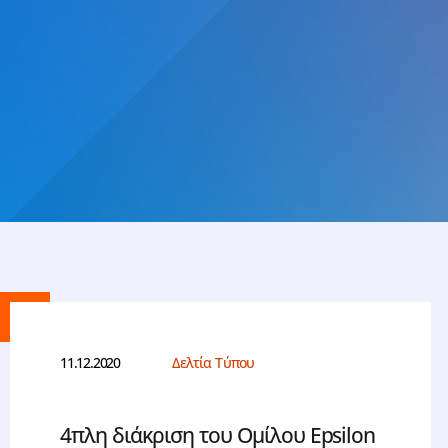
11.12.2020
Δελτία Τύπου
4πλη διάκριση του Ομίλου Epsilon