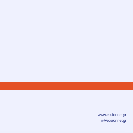
www.epsilonnet.gr
ir@epsilonnet.gr