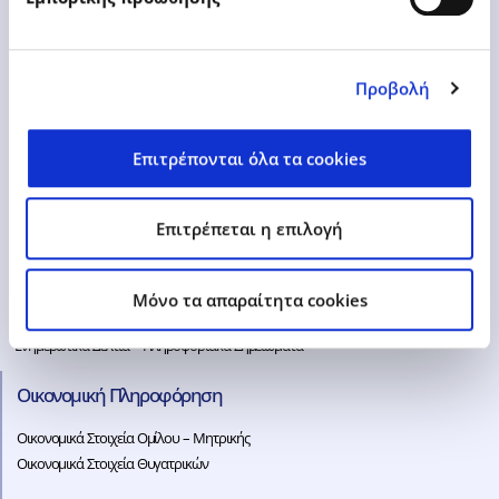
www.epsilonnet.gr
ir@epsilonnet.gr
Προβολή
Επιτρέπονται όλα τα cookies
Ενημέρωση Επενδυτών
Υποχρεωτική Δημόσια Πρόταση
Επιτρέπεται η επιλογή
Παρουσιάσεις – Αναλύσεις
Μετοχή
Γενικές Συνελεύσεις
Mόνο τα απαραίτητα cookies
Γνωστοποιήσεις Συναλλαγών
Ενημερωτικά Δελτία – Πληροφοριακά Σημειώματα
Οικονομική Πληροφόρηση
Οικονομικά Στοιχεία Ομίλου – Μητρικής
Οικονομικά Στοιχεία Θυγατρικών