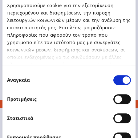
Year» κερδίζοντας οκτώ βραβεία
Χρησιμοποιούμε cookie για την εξατομίκευση
στα φετινά Digital Finance Awards
περιεχομένου και διαφημίσεων, την παροχή
2022
λειτουργιών κοινωνικών μέσων και την ανάλυση της
επισκεψιμότητάς μας. Επιπλέον, μοιραζόμαστε
πληροφορίες που αφορούν τον τρόπο που
χρησιμοποιείτε τον ιστότοπό μας με συνεργάτες
κοινωνικών μέσων, διαφήμισης και αναλύσεων, οι
οποίοι ενδεχομένως να τις συνδυάσουν με άλλες
Δείτε Περισσότερα
πληροφορίες που τους έχετε παραχωρήσει ή τις
οποίες έχουν συλλέξει σε σχέση με την από μέρους
Επιλογή
σας χρήση των υπηρεσιών τους.
Αναγκαία
συγκατάθεσης
Προτιμήσεις
Στατιστικά
Εμπορικής προώθησης