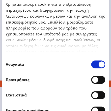
χορηγός στο Digital Economy
Χρησιμοποιούμε cookie για την εξατομίκευση
Forum 2021: Ψηφιακή τεχνολογία,
περιεχομένου και διαφημίσεων, την παροχή
η επιλογή που έγινε αναγκαιότητα
λειτουργιών κοινωνικών μέσων και την ανάλυση της
επισκεψιμότητάς μας. Επιπλέον, μοιραζόμαστε
πληροφορίες που αφορούν τον τρόπο που
χρησιμοποιείτε τον ιστότοπό μας με συνεργάτες
κοινωνικών μέσων, διαφήμισης και αναλύσεων, οι
οποίοι ενδεχομένως να τις συνδυάσουν με άλλες
Δείτε Περισσότερα
πληροφορίες που τους έχετε παραχωρήσει ή τις
οποίες έχουν συλλέξει σε σχέση με την από μέρους
Επιλογή
σας χρήση των υπηρεσιών τους.
Αναγκαία
συγκατάθεσης
Προτιμήσεις
Στατιστικά
Εμπορικής προώθησης