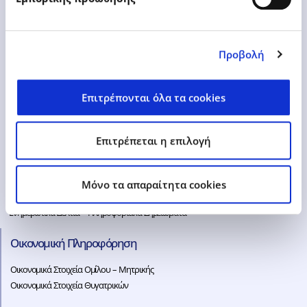
www.epsilonnet.gr
ir@epsilonnet.gr
Προβολή
Επιτρέπονται όλα τα cookies
Ενημέρωση Επενδυτών
Υποχρεωτική Δημόσια Πρόταση
Επιτρέπεται η επιλογή
Παρουσιάσεις – Αναλύσεις
Μετοχή
Γενικές Συνελεύσεις
Mόνο τα απαραίτητα cookies
Γνωστοποιήσεις Συναλλαγών
Ενημερωτικά Δελτία – Πληροφοριακά Σημειώματα
Οικονομική Πληροφόρηση
Οικονομικά Στοιχεία Ομίλου – Μητρικής
Οικονομικά Στοιχεία Θυγατρικών