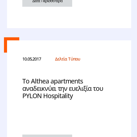
Δείτε Περισσότερα
10.05.2017
Δελτία Τύπου
Το Althea apartments
αναδεικνύει την ευελιξία του
PYLON Hospitality