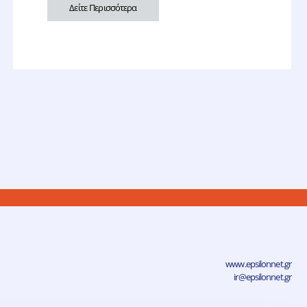
Δείτε Περισσότερα
www.epsilonnet.gr
ir@epsilonnet.gr