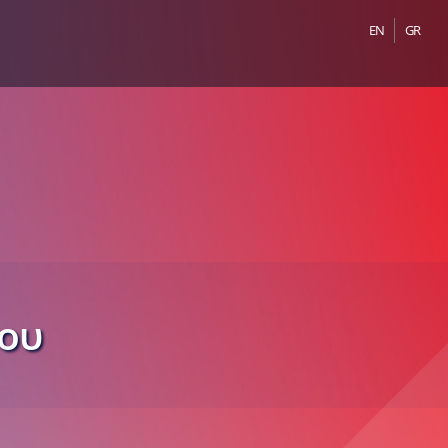
EN
GR
που