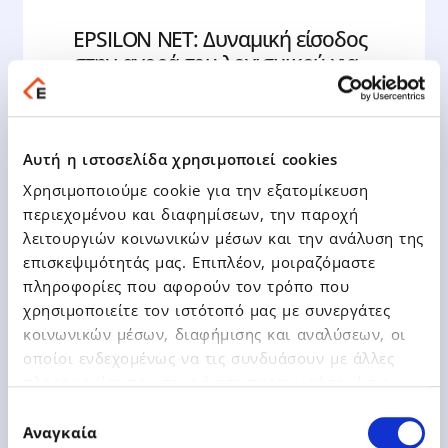
EPSILON NET: Δυναμική είσοδος
στην αγορά του λογισμικού για
φαρμακεία με την εξαγορά του
100% της εταιρίας
πληροφορικής CSA
Αυτή η ιστοσελίδα χρησιμοποιεί cookies
Χρησιμοποιούμε cookie για την εξατομίκευση
περιεχομένου και διαφημίσεων, την παροχή
λειτουργιών κοινωνικών μέσων και την ανάλυση της
επισκεψιμότητάς μας. Επιπλέον, μοιραζόμαστε
Δείτε Περισσότερα
πληροφορίες που αφορούν τον τρόπο που
χρησιμοποιείτε τον ιστότοπό μας με συνεργάτες
κοινωνικών μέσων, διαφήμισης και αναλύσεων, οι
οποίοι ενδεχομένως να τις συνδυάσουν με άλλες
πληροφορίες που τους έχετε παραχωρήσει ή τις
οποίες έχουν συλλέξει σε σχέση με την από μέρους
Επιλογή
σας χρήση των υπηρεσιών τους.
Αναγκαία
συγκατάθεσης