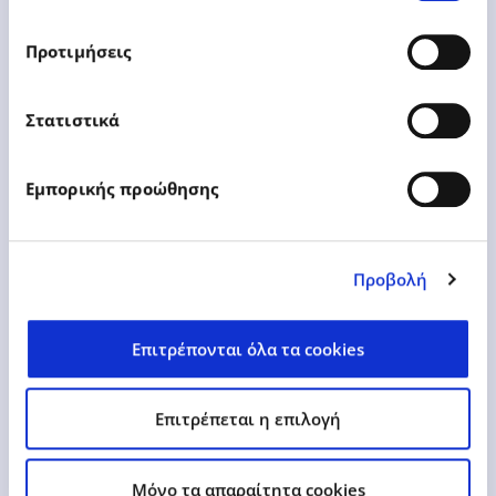
23.12.2021
Δελτία Τύπου
Προτιμήσεις
Ο Όμιλος Epsilon Net διακρίθηκε
Στατιστικά
στο θεσμό «True Leaders» της
ICAP
Εμπορικής προώθησης
Προβολή
Δείτε Περισσότερα
Επιτρέπονται όλα τα cookies
Επιτρέπεται η επιλογή
Mόνο τα απαραίτητα cookies